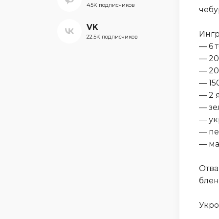
45K подписчиков
чебу
VK
Ингр
22.5K подписчиков
— 6 
— 20
— 20
— 15
— 2 
— з
— ук
— пе
— ма
Отва
блен
Укро