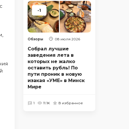
с
-1
и,
Обзоры
08 июля 2026
Собрал лучшие
заведения лета в
которых не жалко
ния
оставить рубль! По
ий
пути проник в новую
изакая «УМЕ» в Минск
Мире
1
11.1K
В избранное