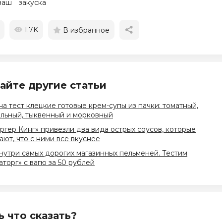
ваш
закуска
1.7K
В избранное
айте другие статьи
на тест клецкие готовые крем-супы из пачки: томатный,
льный, тыквенный и морковный
ргер Кинг» привезли два вида острых соусов, которые
ют, что с ними всё вкуснее
нутри самых дорогих магазинных пельменей. Тестим
торг» с вагю за 50 рублей
ь что сказать?