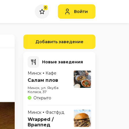
0
Войти
Добавить заведение
Новые заведения
Минск
Кафе
Салам плов
Минск, ул. Якуба
Коласа, 37
Открыто
Минск
Фастфуд
Wrapped /
Враппед