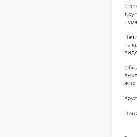
С по
друг
перч
Начи
на к
виде
Обжа
выкл
жир.
Хрус
Прия