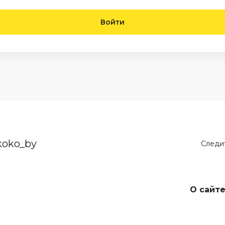
Войти
koko_by
Следит
О сайт