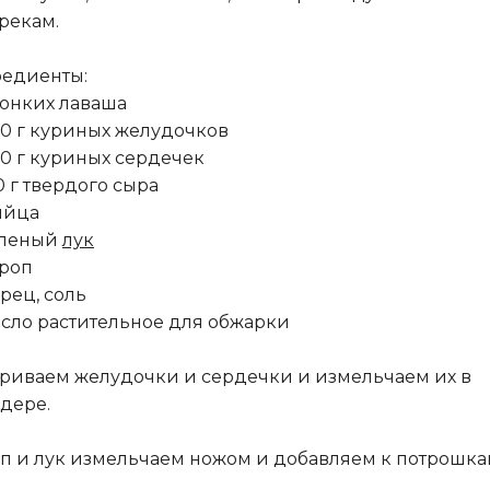
рекам.
едиенты:
тонких лаваша
0 г куриных желудочков
0 г куриных сердечек
0 г твердого сыра
яйца
еленый
лук
роп
рец, соль
сло растительное для обжарки
риваем желудочки и сердечки и измельчаем их в
дере.
п и лук измельчаем ножом и добавляем к потрошка