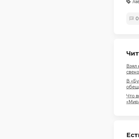
ла
0
Чит
Взял 
свеко
В «Бу
обеща
Что в
«Мира
Ест