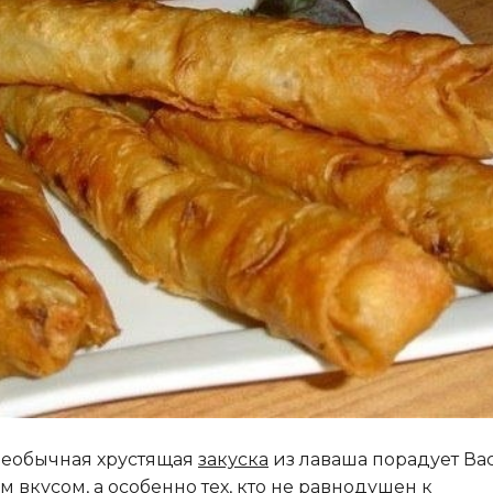
необычная хрустящая
закуска
из лаваша порадует Ва
м вкусом, а особенно тех, кто не равнодушен к