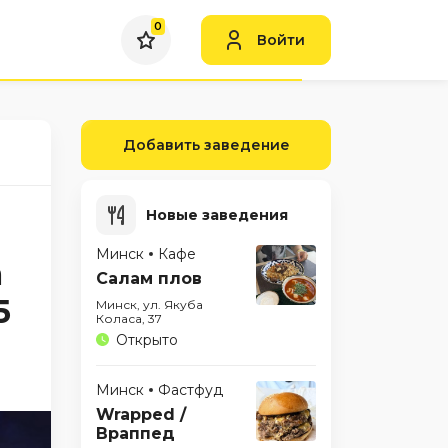
0
Войти
Добавить заведение
Новые заведения
Минск
Кафе
а
Салам плов
5
Минск, ул. Якуба
Коласа, 37
Открыто
Минск
Фастфуд
Wrapped /
Враппед