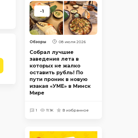
-1
Обзоры
08 июля 2026
Собрал лучшие
заведения лета в
которых не жалко
оставить рубль! По
пути проник в новую
изакая «УМЕ» в Минск
Мире
1
11.1K
В избранное