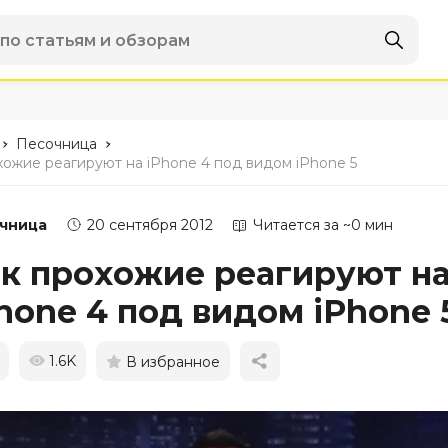
-
-
Песочница
хожие реагируют на iPhone 4 под видом iPhone 5
чница
20 сентября 2012
Читается за ~0 мин
к прохожие реагируют н
hone 4 под видом iPhone 
1.6K
В избранное