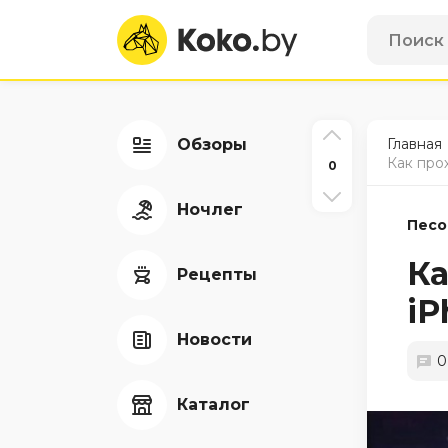
Обзоры
Главная
Как про
0
Ночлег
Песо
Ка
Рецепты
iP
Новости
0
Каталог