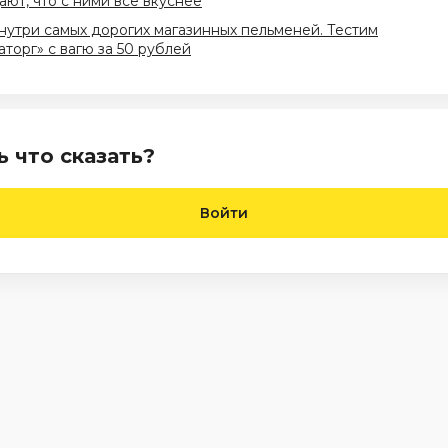
ют, что с ними всё вкуснее
нутри самых дорогих магазинных пельменей. Тестим
торг» с вагю за 50 рублей
ь что сказать?
Войти