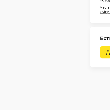
обеща
Что в
«Мира
Ест