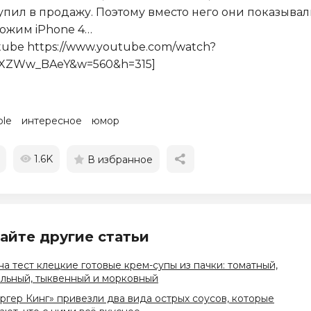
упил в продажу. Поэтому вместо него они показыва
ожим iPhone 4…
tube https://www.youtube.com/watch?
XZWw_BAeY&w=560&h=315]
ple
интересное
юмор
1.6K
В избранное
айте другие статьи
на тест клецкие готовые крем-супы из пачки: томатный,
льный, тыквенный и морковный
ргер Кинг» привезли два вида острых соусов, которые