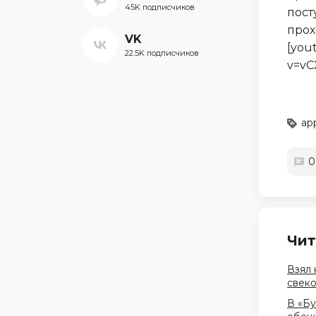
45K подписчиков
пост
прох
VK
[you
22.5K подписчиков
v=vC
ap
0
Чит
Взял 
свеко
В «Бу