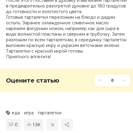
После этого поставим в духовку и выпекаем тарталетки
в предварительно разогретой духовке до 180 градусов
до готовности и золотистого цвета.
Готовые тарталетки переложим на блюдо и дадим
остыть. Заранее охлажденное сливочное масло
нарежем фигурным ножом, например как для сыра в
виде волнистой пластины и свернем в трубочку. Затем
разложим по всем тарталеткам, в серединку тарталеток
выложим красную икру и украсим веточками зелени.
Тарталетки с красной икрой готовы.
Приятного аппетита!
Оцените статью
0
еда
игра
тарталетки
0
1.5K