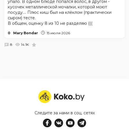
упало. В одном блюде попался волос, в другом -
кусочек металлической мочалки, которой моют
посуду.... Плюс киш был на клёклом (практически
сыром) тесте.
В общем, оценку 8 из 10 не разделяю (((
0
Mary Bondar
15 июля 2026
8
14.1K
Следите за нами в соц. сетях