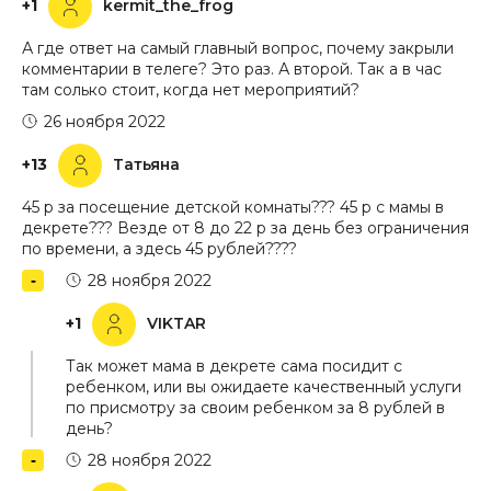
+1
kermit_the_frog
А где ответ на самый главный вопрос, почему закрыли
комментарии в телеге? Это раз. А второй. Так а в час
там солько стоит, когда нет мероприятий?
26 ноября 2022
+13
Татьяна
45 р за посещение детской комнаты??? 45 р с мамы в
декрете??? Везде от 8 до 22 р за день без ограничения
по времени, а здесь 45 рублей????
28 ноября 2022
+1
VIKTAR
Так может мама в декрете сама посидит с
ребенком, или вы ожидаете качественный услуги
по присмотру за своим ребенком за 8 рублей в
день?
28 ноября 2022