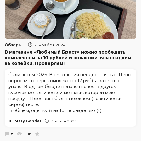
Обзоры
21 ноября 2024
В магазине «Любимый Брест» можно пообедать
комплексом за 10 рублей и полакомиться сладким
за копейки. Проверяем!
были летом 2026. Впечатления неоднозначные. Цены
выросли (теперь комплекс по 12 руб), а качество
упало. В одном блюде попался волос, в другом -
кусочек металлической мочалки, которой моют
посуду.... Плюс киш был на клёклом (практически
сыром) тесте.
В общем, оценку 8 из 10 не разделяю (((
0
Mary Bondar
15 июля 2026
8
14.1K