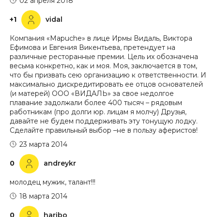
02 апреля 2018
+1
vidal
Компания «Mapuche» в лице Ирмы Видаль, Виктора
Ефимова и Евгения Викентьева, претендует на
различные ресторанные премии. Цель их обозначена
весьма конкретно, как и моя. Моя, заключается в том,
что бы призвать сею организацию к ответственности. И
максимально дискредитировать ее отцов основателей
(и матерей) ООО «ВИДАЛЬ» за свое недолгое
плавание задолжали более 400 тысяч – рядовым
работникам (про долги юр. лицам я молчу) Друзья,
давайте не будем поддерживать эту тонущую лодку.
Сделайте правильный выбор –не в пользу аферистов!
23 марта 2014
0
andreykr
молодец мужик, талант!!!
18 марта 2014
0
haribo