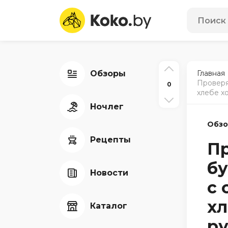
Обзоры
Главная
Проверя
0
хлебе х
Ночлег
Обз
Рецепты
П
бу
Новости
с 
хл
Каталог
ру