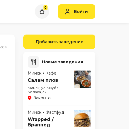
0
Войти
Добавить заведение
ском
Новые заведения
Минск
Кафе
Салам плов
Минск, ул. Якуба
Коласа, 37
Закрыто
Минск
Фастфуд
Wrapped /
Враппед