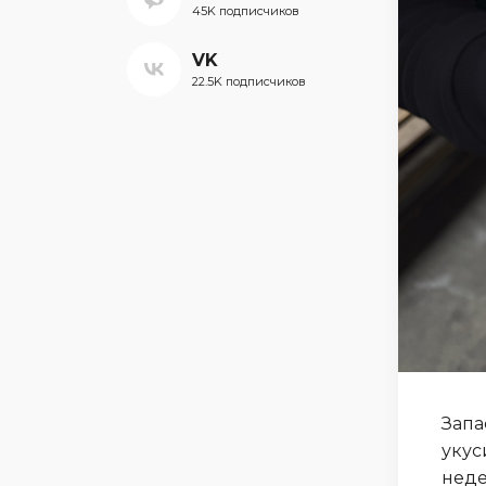
45K подписчиков
VK
22.5K подписчиков
Запа
укус
неде