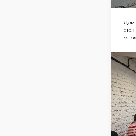
Дома
стол
морж