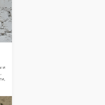
ы и
,
ги,