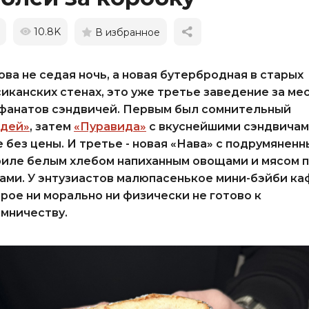
10.8K
В избранное
ова не седая ночь, а новая бутербродная в старых
иканских стенах, это уже третье заведение за ме
фанатов сэндвичей. Первым был сомнительный
ндей»
, затем
«Пуравида»
с вкуснейшими сэндвичам
 без цены. И третье - новая «Нава» с подрумянен
риле белым хлебом напиханным овощами и мясом 
ами. У энтузиастов малюпасенькое мини-бэйби ка
рое ни морально ни физически не готово к
мничеству.