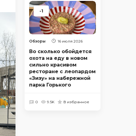
-1
Обзоры
16 июля 2026
Во сколько обойдется
охота на еду в новом
сильно красивом
ресторане с леопардом
«Зизу» на набережной
парка Горького
0
9.5K
В избранное