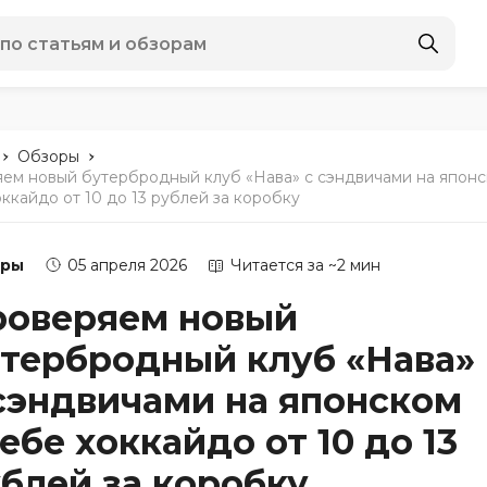
-
-
Обзоры
ем новый бутербродный клуб «Нава» с сэндвичами на япон
оккайдо от 10 до 13 рублей за коробку
оры
05 апреля 2026
Читается за ~2 мин
роверяем новый
тербродный клуб «Нава»
сэндвичами на японском
ебе хоккайдо от 10 до 13
блей за коробку