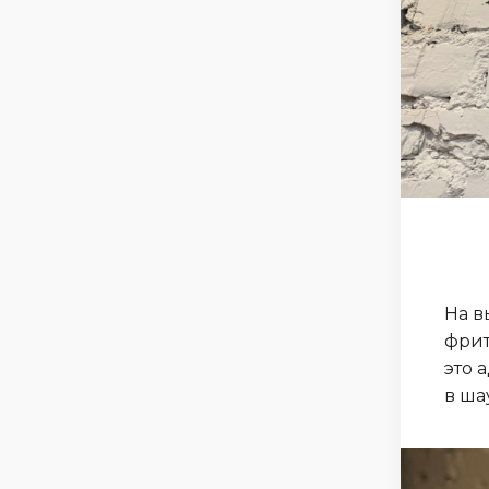
На в
фрит
это 
в ша