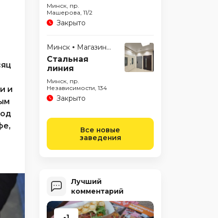
Минск, пр.
Машерова, 11/2
Закрыто
Минск
Магазины
Стальная
сяц
линия
Минск, пр.
Независимости, 134
и и
Закрыто
ным
под
фе,
Все новые
заведения
Лучший
комментарий
-1