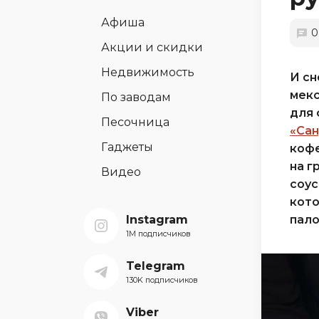
Афиша
0
Акции и скидки
Недвижимость
И сн
мекс
По заводам
для 
Песочница
«Са
Гаджеты
кофе
на г
Видео
соус
кото
Instagram
пало
1M подписчиков
Telegram
130K подписчиков
Viber