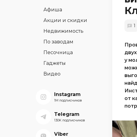
К
Афиша
Акции и скидки
1
Недвижимость
По заводам
Пров
Песочница
двух
у мо
Гаджеты
можн
Видео
выго
найд
Инст
Instagram
от к
1M подписчиков
потр
Telegram
130K подписчиков
Viber