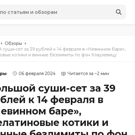
-
-
Обзоры
 суши-сет за 39 рублей к 14 февраля в «Невинном баре»,
овые котики и винные безлимиты по фон Клаузевицу
оры
06 февраля 2024
Читается за ~2 мин
льшой суши-сет за 39
блей к 14 февраля в
евинном баре»,
латиновые котики и
нные безлимиты по фон