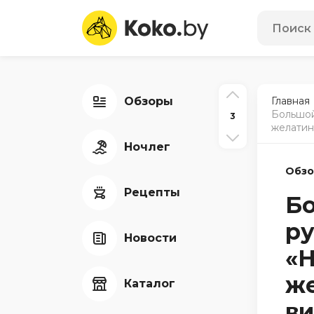
Обзоры
Главная
Большой
3
желатин
Ночлег
Обз
Рецепты
Бо
ру
Новости
«Н
же
Каталог
ви