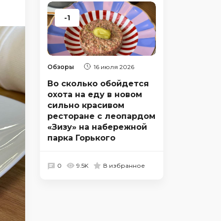
-1
Обзоры
16 июля 2026
Во сколько обойдется
охота на еду в новом
сильно красивом
ресторане с леопардом
«Зизу» на набережной
парка Горького
0
9.5K
В избранное