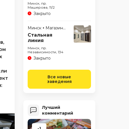
Минск, пр.
Машерова, 11/2
Закрыто
Минск
Магазины
Стальная
линия
в,
Минск, пр.
ном
Независимости, 134
х
Закрыто
сли
Все новые
ект
заведения
:
Лучший
комментарий
-1