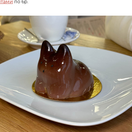
ятами
по 6р.