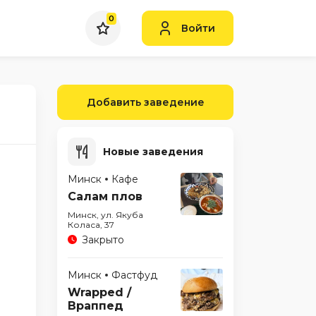
0
Войти
Добавить заведение
Новые заведения
Минск
Кафе
Салам плов
Минск, ул. Якуба
Коласа, 37
Закрыто
Минск
Фастфуд
Wrapped /
Враппед