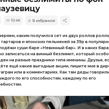
лаузевицу
10.4K
В избранное
еряем, каким получился сет из двух роллов ролло
 тартаров и японских пельменей за 39р в популяр
лодёжи суши-баре «Невинный бар». И в каких бара
о записаться на винный безлимит, который особо
ден на разные праздники типа именины. Друзья, е
ёте ещё какие выгодные акции, пишите мне в дир
аграм или в комментариях. Как там деды говорили
аждого по его способно­стям, каждому по его
ебностям.