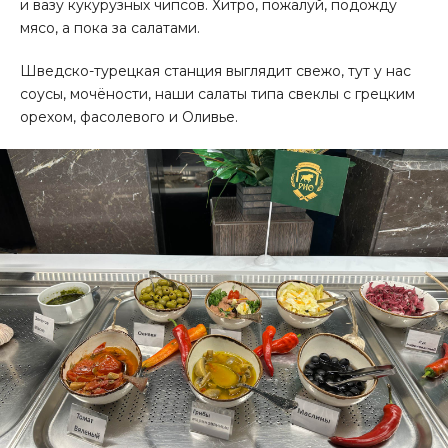
и вазу кукурузных чипсов. Хитро, пожалуй, подожду
мясо, а пока за салатами.
Шведско-турецкая станция выглядит свежо, тут у нас
соусы, мочёности, наши салаты типа свеклы с грецким
орехом, фасолевого и Оливье.