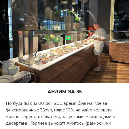
АНЛИМ ЗА 35
По будням с 12:00 до 16:00 время бранча, где за
фиксированные 35byn, плюс 10% на чай с человека,
можно переесть салатами, закусками, маринадами и
десертами. Горячее выносят Амигосы (разносчики