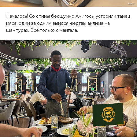
Началось! Со спины бесшумно Амигосы устроили танец
мяса, один за одним вынося жертвы анлима на
шампурах. Всё только с мангала.