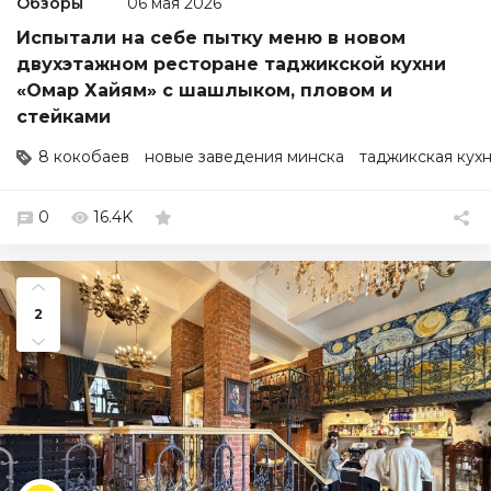
Обзоры
06 мая 2026
Испытали на себе пытку меню в новом
двухэтажном ресторане таджикской кухни
«Омар Хайям» с шашлыком, пловом и
стейками
8 кокобаев
новые заведения минска
таджикская кух
0
16.4K
2