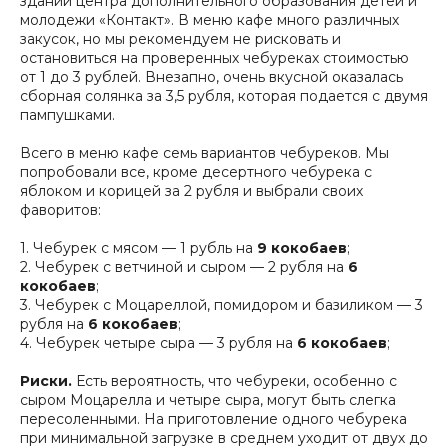
здании центра дополнительного образования детей и
молодежи «Контакт». В меню кафе много различных
закусок, но мы рекомендуем не рисковать и
остановиться на проверенных чебуреках стоимостью
от 1 до 3 рублей. Внезапно, очень вкусной оказалась
сборная солянка за 3,5 рубля, которая подается с двумя
пампушками.
Всего в меню кафе семь вариантов чебуреков. Мы
попробовали все, кроме десертного чебурека с
яблоком и корицей за 2 рубля и выбрали своих
фаворитов:
1. Чебурек с мясом — 1 рубль на
9 кокобаев
;
2. Чебурек с ветчиной и сыром — 2 рубля на
6
кокобаев
;
3. Чебурек с Моцареллой, помидором и базиликом — 3
рубля на
6 кокобаев
;
4. Чебурек четыре сыра — 3 рубля на
6 кокобаев
;
Риски.
Есть вероятность, что чебуреки, особенно с
сыром Моцарелла и четыре сыра, могут быть слегка
пересоленными. На приготовление одного чебурека
при минимальной загрузке в среднем уходит от двух до