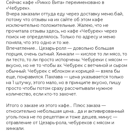
Сейчас кафе «Рикко Вита» переименовано в
«Чебурек».
Вчера заказали оттуда еду через доставку меню.бай,
потому что отзывы на их сайте об этом кафе
исключительно положительные. Жалею, что не
прочитала отзывы здесь, но кафе «Чебурек» через
поиск не определялось. Только по адресу и меню
поняла, что это одно и то же.
Впечатление… Цезарь-ролл — довольно большая
порция, очень сытный. Хинкали — кислое то ли мясо, то
ли тесто, то ли просто испорчены. Чебуреки с мясом —
вкусно, но не то чтобы ах. Чебурек с ветчиной и сыром
обычный. Чебурек с яблоком и корицей — взяла бы
еще, понравился. Пахлава — цена указывается только
на 1 штучку, этого мало, но в принципе вкусно, пишу
просто чтобы потом сразу рассчитывали нужное
количество, если кто-то захочет.
Итого о заказе из этого кафе… Плюс заказа —
относительно небольшая цена… да и активированный
уголь пока не по рецептам и тоже дешев, минус —
отравление от Цезарь-рола, чебуреков с мясом и
хинкали.