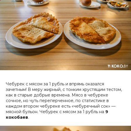
Чебурек с мясом за 1 рубль и впрямь оказался
зачетным! В меру жирный, с тонким хрустящим тестом,
как в старые добрые времена. Мясо в чебуреке
сочное, но чуть переперченное, по статистике в
каждом втором чебуреке есть «чебуречный сок» —
мясной бульон. Чебурек с мясом за 1 рубль на
9
кокобаев
.