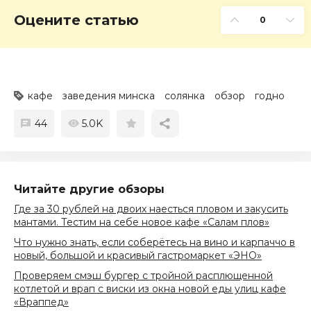
Оцените статью
0
кафе
заведения минска
солянка
обзор
годно
44
5.0K
Читайте другие обзоры
Где за 30 рублей на двоих наесться пловом и закусить
мантами. Тестим на себе новое кафе «Салам плов»
Что нужно знать, если соберётесь на вино и карпаччо в
новый, большой и красивый гастромаркет «ЭНО»
Проверяем смэш бургер с тройной расплющенной
котлетой и врап с виски из окна новой еды улиц кафе
«Враппед»