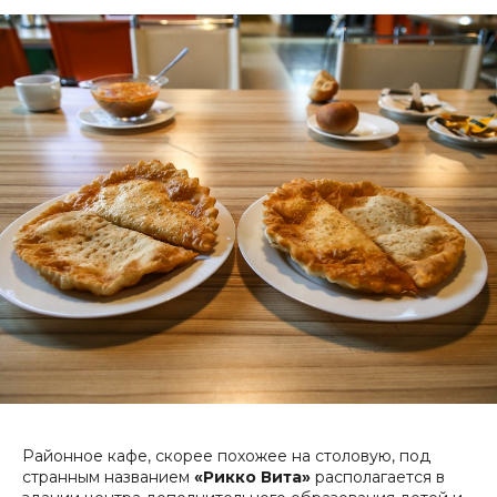
Районное кафе, скорее похожее на столовую, под
странным названием
«Рикко Вита»
располагается в