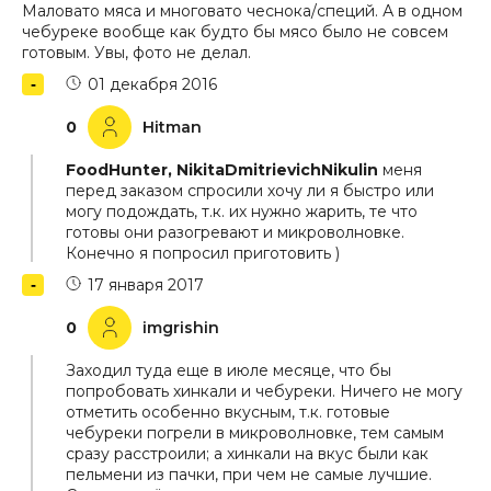
Маловато мяса и многовато чеснока/специй. А в одном
чебуреке вообще как будто бы мясо было не совсем
готовым. Увы, фото не делал.
01 декабря 2016
0
Hitman
FoodHunter, NikitaDmitrievichNikulin
меня
перед заказом спросили хочу ли я быстро или
могу подождать, т.к. их нужно жарить, те что
готовы они разогревают и микроволновке.
Конечно я попросил приготовить )
17 января 2017
0
imgrishin
Заходил туда еще в июле месяце, что бы
попробовать хинкали и чебуреки. Ничего не могу
отметить особенно вкусным, т.к. готовые
чебуреки погрели в микроволновке, тем самым
сразу расстроили; а хинкали на вкус были как
пельмени из пачки, при чем не самые лучшие.