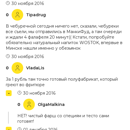
30 ноября 2016
0
Tipadrug
В чебуречной сегодня ничего нет, сказали, чебуреки
все съели, мы отправились в МанкиФуд, а там очереди
и ждали 4 фалафеля 20 минут(( Кстати, попробуйте
обязательно натуральный напиток WOSTOK, впервые в
Минске нашли именно у обезьянок
30 ноября 2016
0
VladaLis
За 1 рубль там точно готовый полуфабрикат, который
греют во фритюре
30 ноября 2016
0
OlgaMalkina
НЕТ! чистый фарш со специям и тесто сами
готовят!
01 декабря 2016