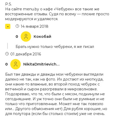
P.S.
На сайте menu.by о кафе «Чебурек» все такие же
восторженные отзывы. Судя по всему — плохие просто
модерируются и удаляются.
14 января 2018
0
Кокобай
Брать нужно только чебуреки, я же писал
01 декабря 2016
0
NikitaDmitrievichNikulin
Был там дважды и дважды мои чебуреки выглядели
далеко не так, как на фото. Их достают из ниоткуда,
они какие-то влажные, во второй поход чебурек с
ветчиной и сыром разогревали в микроволновке.
Подозреваю, что те, что были с мясом, подкинули не
сегодняшние. И уж точно они были не румяные и не
только что приготовленные. Может мне так повезло
или… Другого объяснения нет) Для рубля хорошие, но
для полутора (если бы столько стоили) уже не очень.