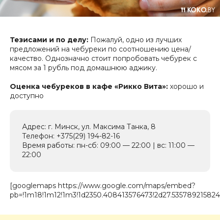
Тезисами и по делу:
Пожалуй, одно из лучших
предложений на чебуреки по соотношению цена/
качество. Однозначно стоит попробовать чебурек с
мясом за 1 рубль под домашнюю аджику.
Оценка чебуреков в кафе «Рикко Вита»:
хорошо и
доступно
Адрес: г. Минск, ул. Максима Танка, 8
Телефон: +375(29) 194-82-16
Время работы: пн-сб: 09:00 — 22:00 | вс: 11:00 —
22:00
[googlemaps https://www.google.com/maps/embed?
pb=!1m18!1m12!1m3!1d2350.408413576473!2d27.5357892158