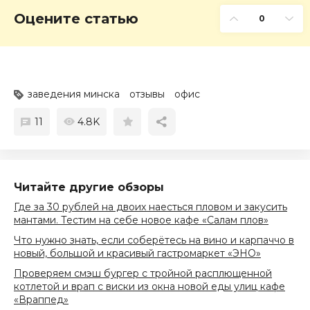
Оцените статью
0
заведения минска
отзывы
офис
11
4.8K
Читайте другие обзоры
Где за 30 рублей на двоих наесться пловом и закусить
мантами. Тестим на себе новое кафе «Салам плов»
Что нужно знать, если соберётесь на вино и карпаччо в
новый, большой и красивый гастромаркет «ЭНО»
Проверяем смэш бургер с тройной расплющенной
котлетой и врап с виски из окна новой еды улиц кафе
«Враппед»