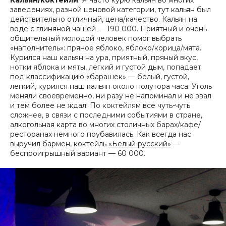
заведениях, разной ценовой категории, тут кальян был
действительно отличный, цена/качество. Кальян на
воде с глиняной чашей — 190 000. Приятный и очень
общительный молодой человек помог выбрать
«наполнитель»: пряное яблоко, яблоко/корица/мята.
Курился наш кальян на ура, приятный, пряный вкус,
нотки яблока и мяты, легкий и густой дым, попадает
под классификацию «барашек» — белый, густой,
легкий, курился наш кальян около полутора часа. Уголь
меняли своевременно, ни разу не напоминал и не звал
и тем более не ждал! По коктейлям все чуть-чуть
сложнее, в связи с последними событиями в стране,
алкогольная карта во многих столичных барах/кафе/
ресторанах немного поубавилась. Как всегда нас
выручил бармен, коктейль
«Белый русский»
—
беспроигрышный вариант — 60 000.