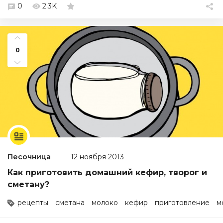
0
2.3K
0
Песочница
12 ноября 2013
Как приготовить домашний кефир, творог и
сметану?
рецепты
сметана
молоко
кефир
приготовление
м