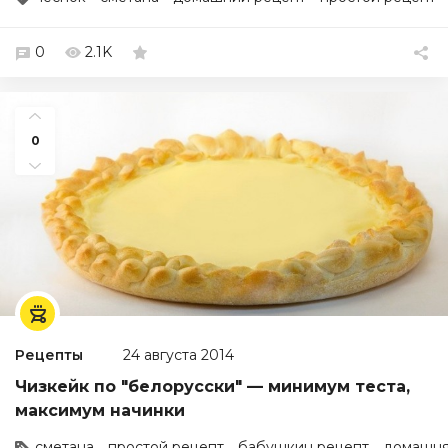
0
2.1K
0
Рецепты
24 августа 2014
Чизкейк по "белорусски" — минимум теста,
максимум начинки
сметана
простой рецепт
бабушкин рецепт
домашня