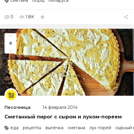
сметана
борщ
беларусь
0
1.8K
0
Песочница
14 февраля 2014
Сметанный пирог с сыром и луком-пореем
еда
рецепты
выпечка
сметана
лук порей
сырный 