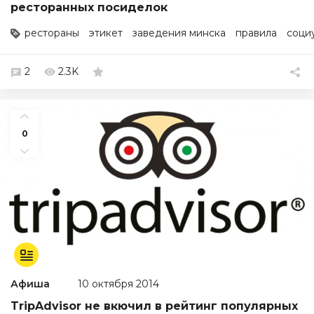
ресторанных посиделок
рестораны
этикет
заведения минска
правила
соци
2
2.3K
0
Афиша
10 октября 2014
TripAdvisor не вкючил в рейтинг популярных