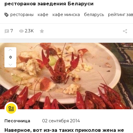
ресторанов заведения Беларуси
рестораны
кафе
кафе минска
беларусь
рейтинг за
7
2.3K
0
Песочница
02 сентября 2014
Наверное, вот из-за таких приколов жена не