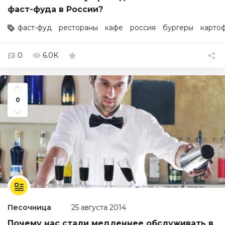
фаст-фуда в России?
фаст-фуд
рестораны
кафе
россия
бургеры
карто
0
6.0K
0
Песочница
25 августа 2014
Почему нас стали медленнее обслуживать в