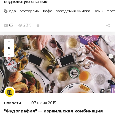
отдельную статью
еда
рестораны
кафе
заведения минска
цены
фот
63
2.3K
0
Новости
07 июня 2015
"Фудография" — израильская комбинация