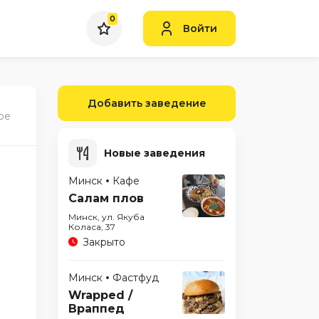
0
Войти
Добавить заведение
ре
Новые заведения
Минск
Кафе
Салам плов
Минск, ул. Якуба
Коласа, 37
Закрыто
Минск
Фастфуд
Wrapped /
Враппед