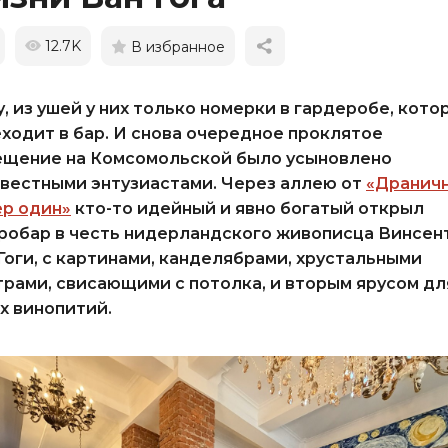
12.7K
В избранное
, из ушей у них только номерки в гардеробе, кото
ходит в бар. И снова очередное проклятое
ещение на Комсомольской было усыновлено
вестными энтузиастами. Через аллею от
«Дранич
р один»
кто-то идейный и явно богатый открыл
робар в честь нидерландского живописца Винсен
Гоги, с картинами, канделябрами, хрустальными
рами, свисающими с потолка, и вторым ярусом дл
х винопитий.