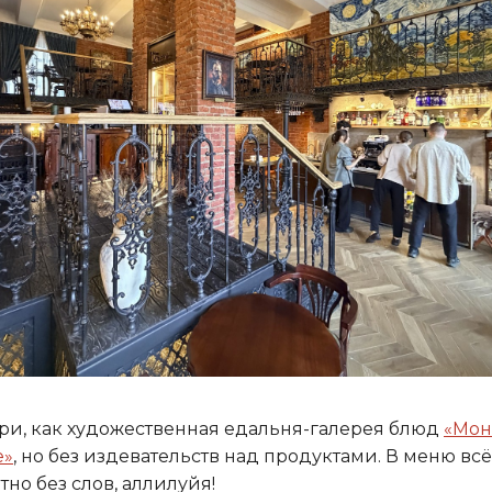
ри, как художественная едальня-галерея блюд
«Мон
е»
, но без издевательств над продуктами. В меню всё
тно без слов, аллилуйя!