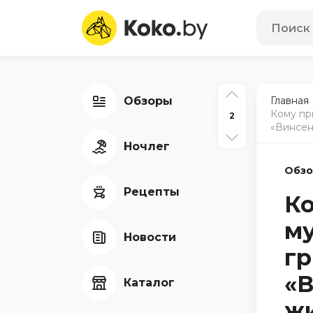
Обзоры
Главная
Кому пр
2
«Винсен
Ночлег
Обз
Рецепты
К
му
Новости
гр
«В
Каталог
жи