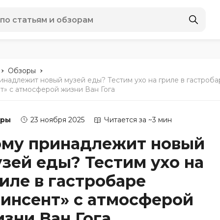
-
-
Обзоры
инадлежит новый музей еды? Тестим ухо на гриле в гастроба
т» с атмосферой жизни Ван Гога
оры
23 ноября 2025
Читается за ~3 мин
ому принадлежит новый
зей еды? Тестим ухо на
иле в гастробаре
инсент» с атмосферой
зни Ван Гога