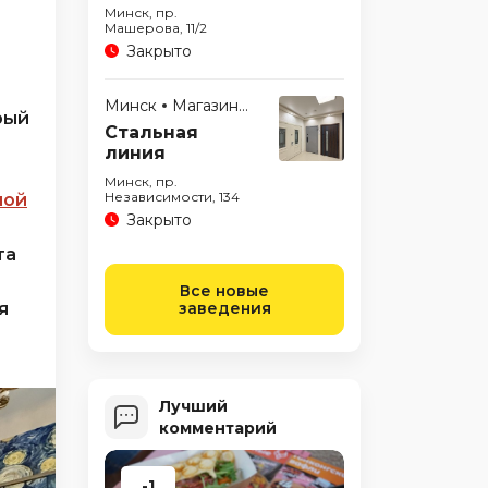
Минск, пр.
Машерова, 11/2
Закрыто
Минск
Магазины
рый
Стальная
линия
Минск, пр.
Независимости, 134
ной
Закрыто
та
Все новые
я
заведения
Лучший
комментарий
-1