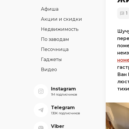
Афиша
1
Акции и скидки
Недвижимость
Шучу
пере
По заводам
пом
Песочница
неиз
Гаджеты
номе
гаст
Видео
Ван 
люст
Instagram
тихи
1M подписчиков
Telegram
130K подписчиков
Viber