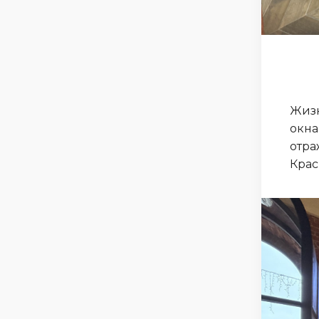
Жизн
окна
отра
Крас