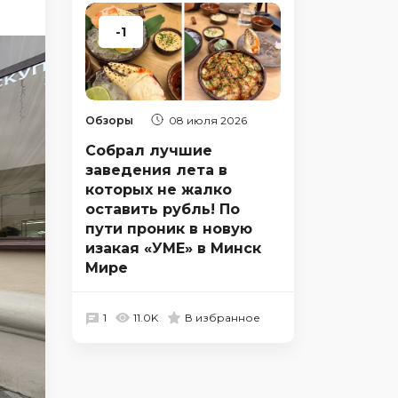
-1
Обзоры
08 июля 2026
Собрал лучшие
заведения лета в
которых не жалко
оставить рубль! По
пути проник в новую
изакая «УМЕ» в Минск
Мире
1
11.0K
В избранное