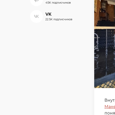
45K подписчиков
VK
22.5K подписчиков
Внут
Ман
поня