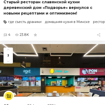
Старый ресторан славянской кухни
деревенский дом «Подворье» вернулся с
новыми рецептами и оптимизмом!
где съесть драники
домашняя кухня в Минске
ресто
4
23.8K
3