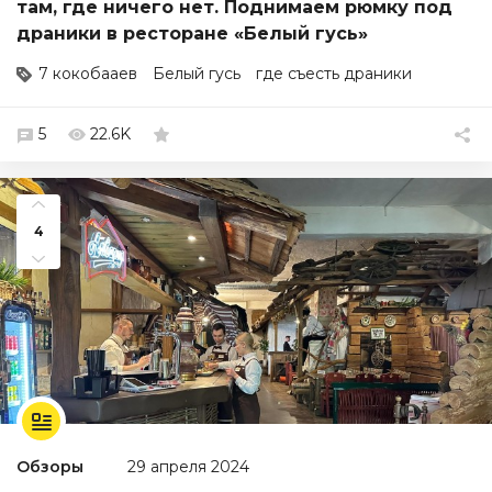
там, где ничего нет. Поднимаем рюмку под
драники в ресторане «Белый гусь»
7 кокобааев
Белый гусь
где съесть драники
5
22.6K
4
Обзоры
29 апреля 2024