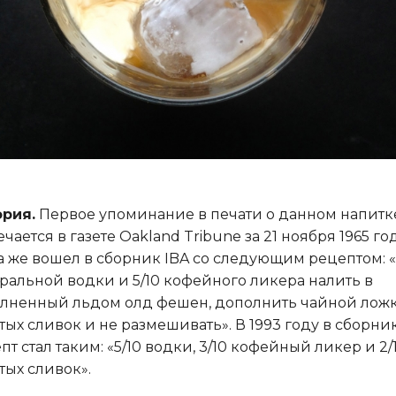
рия.
Первое упоминание в печати о данном напитк
ечается в газете Oakland Tribune за 21 ноября 1965 год
а же вошел в сборник IBA со следующим рецептом: «
ральной водки и 5/10 кофейного ликера на­лить в
лненный льдом олд фешен, дополнить чайной лож
тых сливок и не размешивать». В 1993 году в сборни
пт стал таким: «5/10 водки, 3/10 кофейный ликер и 2/
тых сливок».