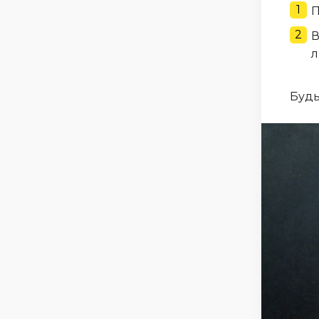
П
В
л
Будь