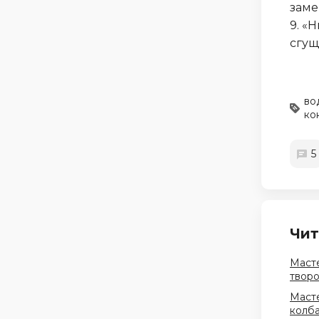
заме
9. «
сгу
во
ко
5
Чит
Масте
твор
Масте
колба