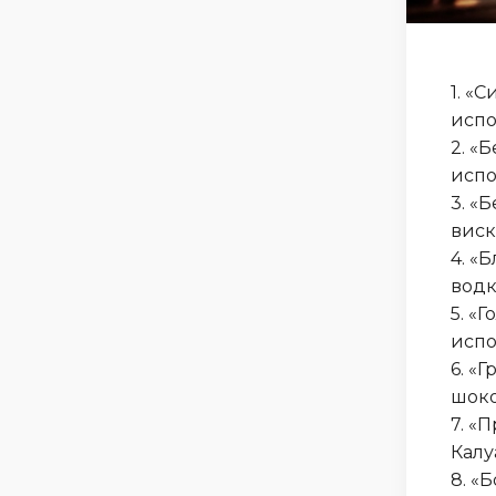
1. «
испо
2. «
испо
3. «
вис
4. «
водк
5. «
испо
6. «
шок
7. «
Калу
8. «