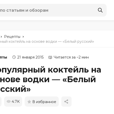
-
-
Рецепты
ный коктейль на основе водки — «Белый русский»
пты
21 января 2015
Читается за ~2 мин
пулярный коктейль на
нове водки — «Белый
сский»
4.7K
В избранное