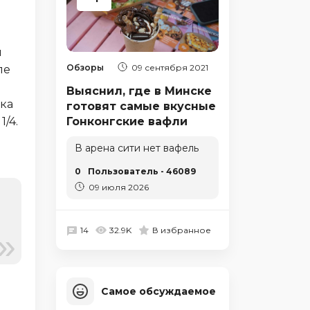
и
Обзоры
09 сентября 2021
ле
Выяснил, где в Минске
дка
готовят самые вкусные
1/4.
Гонконгские вафли
В арена сити нет вафель
0
Пользователь - 46089
09 июля 2026
14
32.9K
В избранное
Самое обсуждаемое