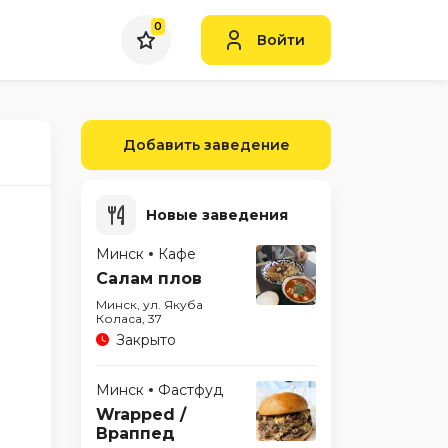
0
Войти
Добавить заведение
Новые заведения
Минск
Кафе
Салам плов
Минск, ул. Якуба
Коласа, 37
Закрыто
Минск
Фастфуд
Wrapped /
Враппед