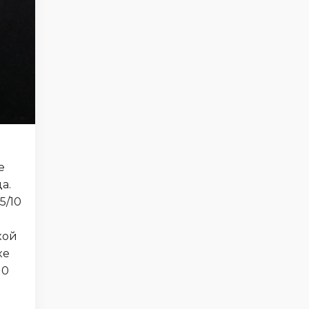
е
а.
5/10
кой
ке
10