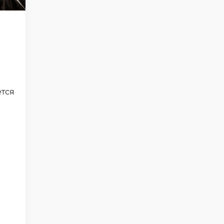
ется
я