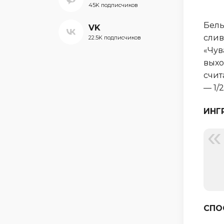
45K подписчиков
Белы
VK
слив
22.5K подписчиков
«Чув
выхо
счит
— 1/
ИНГ
СПО