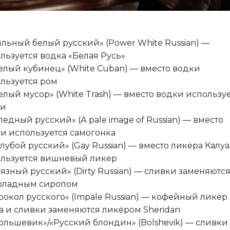
Сильный белый русский» (Power White Russian) —
льзуется водка «Белая Русь»
Белый кубинец» (White Cuban) — вместо водки
льзуется ром
Белый мусор» (White Trash) — вместо водки использу
ки
Бледный русский» (А pale image of Russian) — вместо
и используется самогонка
Голубой русский» (Gay Russian) — вместо ликёра Калуа
льзуется вишневый ликер
Грязный русский» (Dirty Russian) — сливки заменяютс
оладным сиропом
Прокол русского» (Impale Russian) — кофейный ликёр
а и сливки заменяются ликёром Sheridan
Большевик»/«Русский блондин» (Bolshevik) — сливки