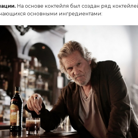
ации.
На основе коктейля был создан ряд коктейле
чающихся основными ингредиентами: