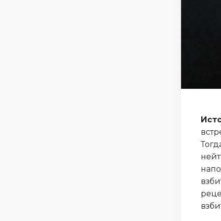
Исто
встр
Тогд
нейт
напо
взби
реце
взби