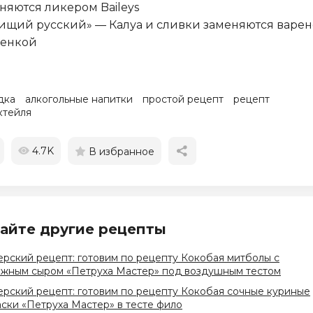
няются ликером Baileys
Нищий русский» — Калуа и сливки заменяются варе
щенкой
дка
алкогольные напитки
простой рецепт
рецепт
ктейля
4.7K
В избранное
айте другие рецепты
рский рецепт: готовим по рецепту Кокобая митболы с
ожным сыром «Петруха Мастер» под воздушным тестом
рский рецепт: готовим по рецепту Кокобая сочные куриные
ски «Петруха Мастер» в тесте фило