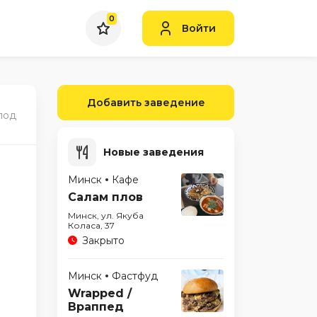
0
Войти
Добавить заведение
под
Новые заведения
Минск
Кафе
Салам плов
Минск, ул. Якуба
Коласа, 37
Закрыто
Минск
Фастфуд
Wrapped /
Враппед