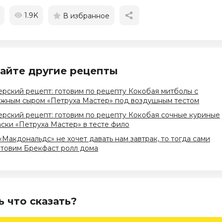
1.9K
В избранное
айте другие рецепты
рский рецепт: готовим по рецепту Кокобая митболы с
ожным сыром «Петруха Мастер» под воздушным тестом
рский рецепт: готовим по рецепту Кокобая сочные куриные
ски «Петруха Мастер» в тесте фило
«Макдональдс» не хочет давать нам завтрак, то тогда сами
отовим Брекфаст ролл дома
ь что сказать?