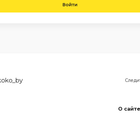
Войти
koko_by
Следит
О сайт