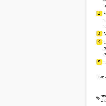
н
М
с
к
З
С
п
п
П
Прия
че
ду