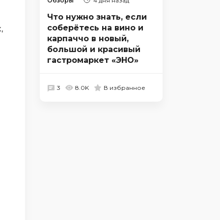
Обзоры
4 дня назад
Что нужно знать, если
соберётесь на вино и
,
карпаччо в новый,
большой и красивый
гастромаркет «ЭНО»
3
8.0K
В избранное