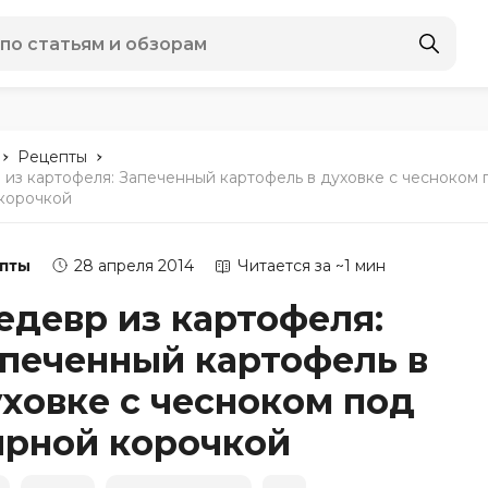
-
-
Рецепты
из картофеля: Запеченный картофель в духовке с чесноком 
корочкой
пты
28 апреля 2014
Читается за ~1 мин
девр из картофеля:
печенный картофель в
ховке с чесноком под
ырной корочкой