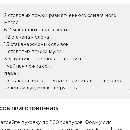
2 столовых ложки размягченного сливочного
масла
6-7 маленьких картофелин
1/2 стакана молока
1,5 стакана жирных сливок
2 столовых ложки муки
3-5 зубчиков чеснока, выдавить
1 чайная ложка соли
перец
1,5 стакана тертого сыра (в оригинале — чеддер)
зеленый лук, мелко порубить
СОБ ПРИГОТОВЛЕНИЯ:
агрейте духовку до 200 градусов. Форму для
апекания смажьте сливочным маслом. Картофель