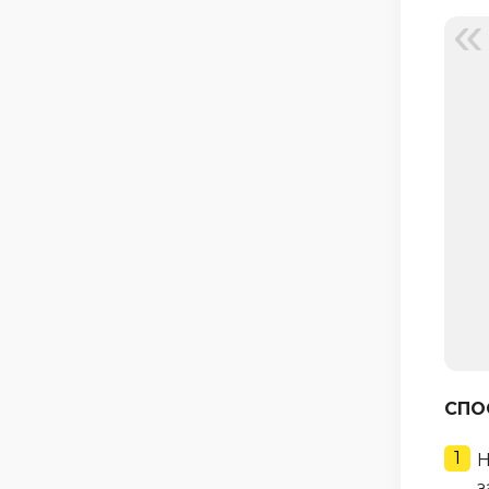
СПО
Н
з