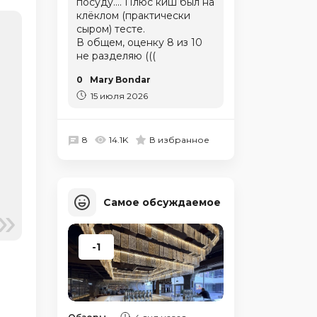
посуду.... Плюс киш был на
клёклом (практически
сыром) тесте.
В общем, оценку 8 из 10
не разделяю (((
0
Mary Bondar
15 июля 2026
8
14.1K
В избранное
Самое обсуждаемое
-1