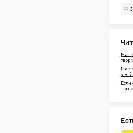
0
Чит
Масте
твор
Масте
колба
Если 
приг
Ест