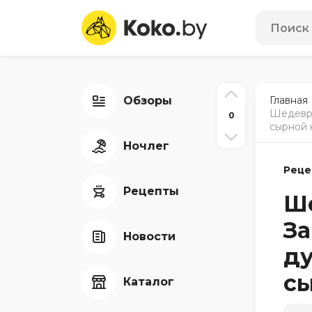
Обзоры
Главная
Шедевр 
0
сырной 
Ночлег
Реце
Рецепты
Ше
За
Новости
ду
с
Каталог