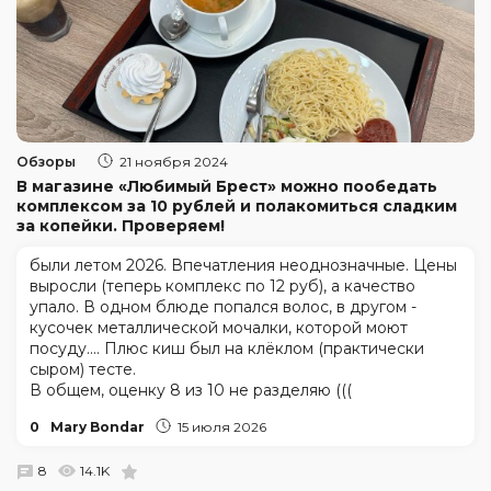
Обзоры
21 ноября 2024
В магазине «Любимый Брест» можно пообедать
комплексом за 10 рублей и полакомиться сладким
за копейки. Проверяем!
были летом 2026. Впечатления неоднозначные. Цены
выросли (теперь комплекс по 12 руб), а качество
упало. В одном блюде попался волос, в другом -
кусочек металлической мочалки, которой моют
посуду.... Плюс киш был на клёклом (практически
сыром) тесте.
В общем, оценку 8 из 10 не разделяю (((
0
Mary Bondar
15 июля 2026
8
14.1K