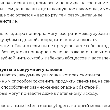
чная кислота выделилась и повлияла на состояние
и. Чем дольше вы едите воздушное лакомстве, и че
ше оно остается у вас во рту, тем разрушительнее
ействие.
е того, ядра
попкорна
могут застрять между зубами
у зубом и десной, повредить ткани и вызвать
кцию. Так что если вы не представляете себе поход
 без ведерка попкорна, после него желательно чист
 зубной нитью, чтобы избежать абсцессов и воспале
укты в вакуумной упаковке
ывается, вакуумная упаковка, которая считается
чным способом сохранить продукты свежими, на са
 способствует размножению опасных бактерий,
рые могут привести даже к летальному исходу.
оорганизм Listeria monocytogens, который может жи