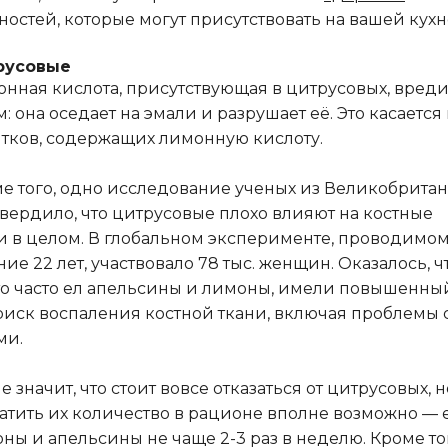
ностей, которые могут присутствовать на вашей кухн
русовые
нная кислота, присутствующая в цитрусовых, вреди
м: она оседает на эмали и разрушает её. Это касается
тков, содержащих лимонную кислоту.
е того, одно исследование ученых из Великобрита
вердило, что цитрусовые плохо влияют на костные
и в целом. В глобальном эксперименте, проводимом
ние 22 лет, участвовало 78 тыс. женщин. Оказалось, ч
кто часто ел апельсины и лимоны, имели повышенны
риск воспаления костной ткани, включая проблемы 
ми.
не значит, что стоит вовсе отказаться от цитрусовых, н
атить их количество в рационе вполне возможно — 
ны и апельсины не чаще 2-3 раз в неделю. Кроме то