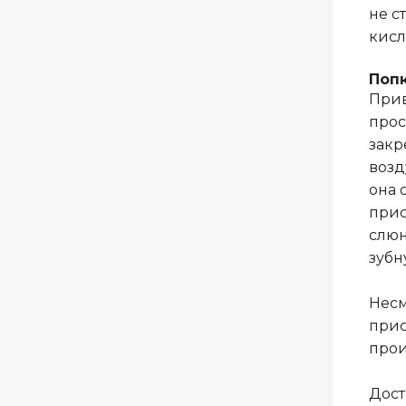
не с
кисл
Поп
Прив
прос
закр
возд
она 
прис
слюн
зубн
Несм
прис
прои
Дост