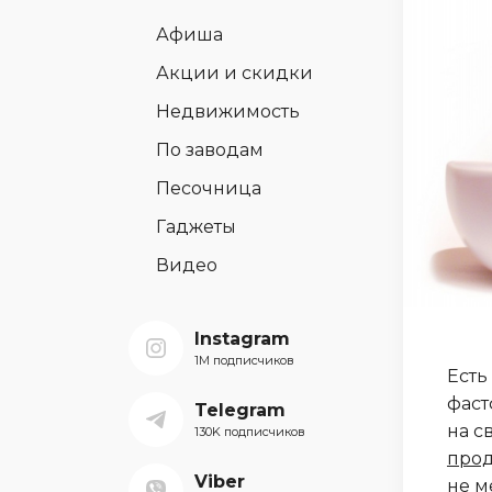
Афиша
Акции и скидки
Недвижимость
По заводам
Песочница
Гаджеты
Видео
Instagram
1M подписчиков
Есть
фаст
Telegram
на с
130K подписчиков
про
Viber
не м