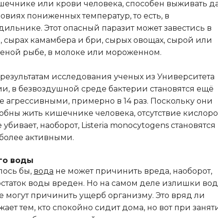
шечнике или крови человека, способен выживать д
ловиях пониженных температур, то есть, в
дильнике. Этот опасный паразит может завестись в
, сырах камамбера и бри, сырых овощах, сырой или
еной рыбе, в молоке или мороженном.
 результатам исследования ученых из Университета
и, в безвоздушной среде бактерии становятся ещё
е агрессивными, примерно в 14 раз. Поскольку они
обны жить кишечнике человека, отсутствие кислор
е убивает, наоборот, Listeria monocytogens становятся
более активными.
го воды
лось бы,
вода
не может причинить вреда, наоборот,
статок воды вреден. Но на самом деле излишки во
е могут причинить ущерб организму. Это вряд ли
жает тем, кто спокойно сидит дома, но вот при занят