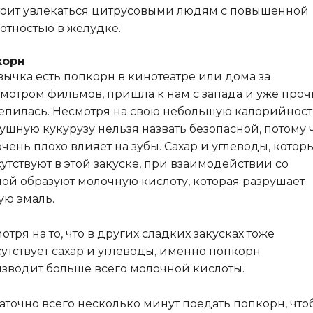
тоит увлекаться цитрусовыми людям с повышенной
отностью в желудке.
корн
ычка есть попкорн в кинотеатре или дома за
мотром фильмов, пришла к нам с запада и уже проч
епилась. Несмотря на свою небольшую калорийност
ушную кукурузу нельзя назвать безопасной, потому 
очень плохо влияет на зубы. Сахар и углеводы, котор
утствуют в этой закуске, при взаимодействии со
ой образуют молочную кислоту, которая разрушает
ую эмаль.
отря на то, что в других сладких закусках тоже
утствует сахар и углеводы, именно попкорн
зводит больше всего молочной кислоты.
аточно всего несколько минут поедать попкорн, что