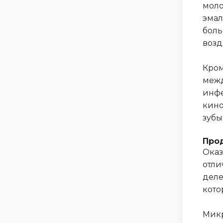
моло
эмал
боль
возд
Кром
межд
инфе
кино
зубы
Прод
Оказ
отли
деле
кото
Микр