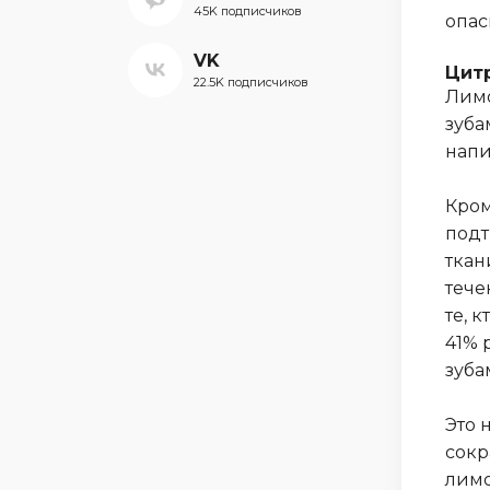
45K подписчиков
опас
VK
Цит
22.5K подписчиков
Лимо
зуба
напи
Кром
подт
ткан
тече
те, 
41% 
зуба
Это 
сокр
лимо