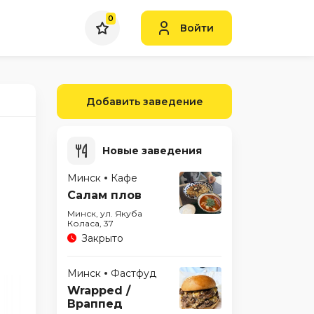
0
Войти
Добавить заведение
Новые заведения
Минск
Кафе
Салам плов
Минск, ул. Якуба
Коласа, 37
Закрыто
Минск
Фастфуд
Wrapped /
Враппед