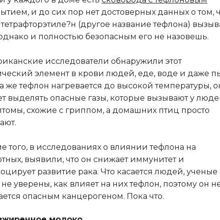
ытием, и до сих пор нет достоверных данных о том, 
тетрафторэтиле?н (другое название тефлона) вызыв
 однако и полностью безопасным его не назовешь.
иканские исследователи обнаружили этот
ческий элемент в крови людей, еде, воде и даже п
а же тефлон нагревается до высокой температуры, о
т выделять опасные газы, которые вызывают у люд
томы, схожие с гриппом, а домашних птиц просто
ают.
е того, в исследованиях о влиянии тефлона на
тных, выявили, что он снижает иммунитет и
оцирует развитие рака. Что касается людей, ученые
 не уверены, как влияет на них тефлон, поэтому он н
ается опасным канцерогеном. Пока что.
зжиренное
молоко