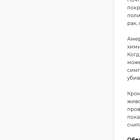
покр
поли
рак,
Амер
хими
Когд
може
симп
убив
Кром
живо
пров
пока
счит
Обе