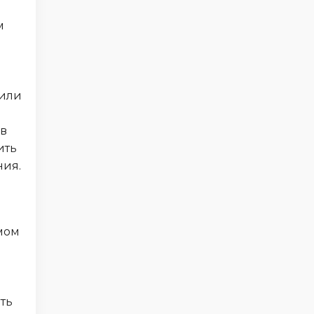
м
 или
 в
ить
ния.
мом
ть