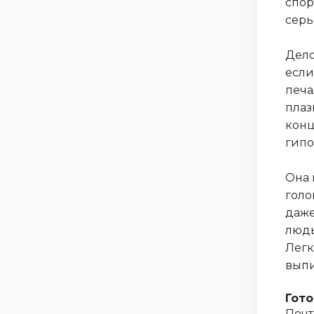
спор
серь
Дело
если
печа
плаз
конц
гипо
Она 
голо
даже
людь
Легк
выпи
Гото
Почт