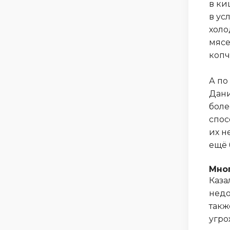
в ки
в ус
холо
мясе
копч
А по
Дани
боле
спос
их н
ещё 
Мно
Каза
недо
такж
угро