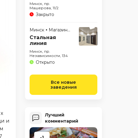
Минск, пр.
Машерова, 11/2
Закрыто
Минск
Магазины
Стальная
линия
Минск, пр.
Независимости, 134
Открыто
Все новые
заведения
их
Лучший
щи и
комментарий
ем
7
-1