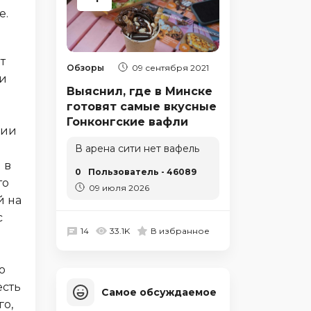
е.
т
Обзоры
09 сентября 2021
 и
Выяснил, где в Минске
готовят самые вкусные
Гонконгские вафли
нии
В арена сити нет вафель
 в
0
Пользователь - 46089
то
09 июля 2026
й на
с
14
33.1K
В избранное
о
есть
Самое обсуждаемое
го,