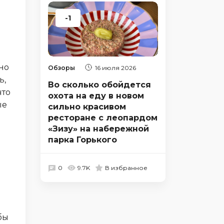
-1
но
Обзоры
16 июля 2026
ь,
Во сколько обойдется
что
охота на еду в новом
ые
сильно красивом
ресторане с леопардом
«Зизу» на набережной
парка Горького
0
9.7K
В избранное
бы