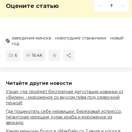
Оцените статью
7
заведения минска
новогодние стаканчики
новый
год
6
16.4K
Читайте другие новости
Узнал, где пройдёт бесплатная дегустация новинки от
«Филин» - мороженое со вкусом пива под сливочной
пенкой!
Где пощекотать себе нервишки: берёзовый эспрессо,
гигантская черешня, кулак краба и мороженое из
авокадо
Какие миньоны будут в «Макбай» со 2 июля и когда в