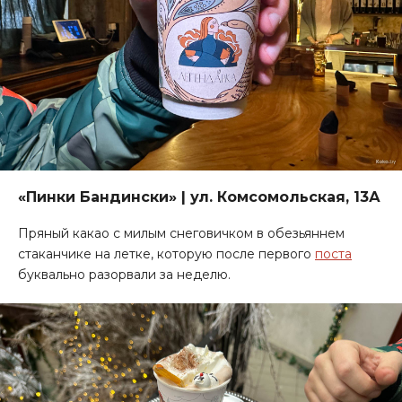
«Пинки Бандински» | ул. Комсомольская, 13А
Пряный какао с милым снеговичком в обезьяннем
стаканчике на летке, которую после первого
поста
буквально разорвали за неделю.