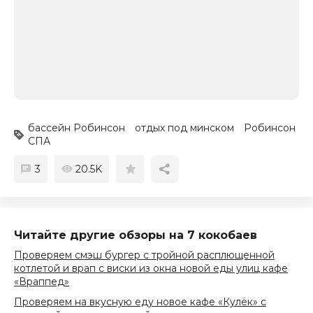
бассейн Робинсон
отдых под минском
Робинсон
СПА
3
20.5K
Читайте другие обзоры на 7 кокобаев
Проверяем смэш бургер с тройной расплющенной
котлетой и врап с виски из окна новой еды улиц кафе
«Враппед»
Проверяем на вкусную еду новое кафе «Кулёк» с