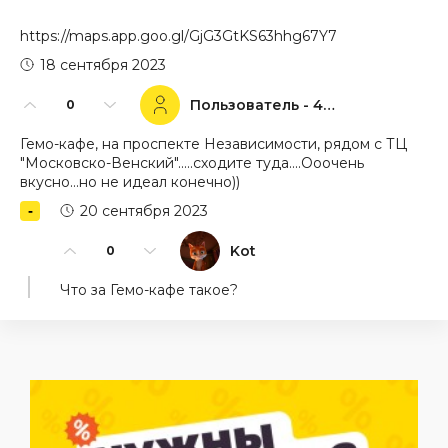
https://maps.app.goo.gl/GjG3GtKS63hhg67Y7
18 сентября 2023
Пользователь - 43893
0
Гемо-кафе, на проспекте Независимости, рядом с ТЦ
"Московско-Венский".....сходите туда....Ооочень
вкусно...но не идеал конечно))
20 сентября 2023
Kot
0
Что за Гемо-кафе такое?