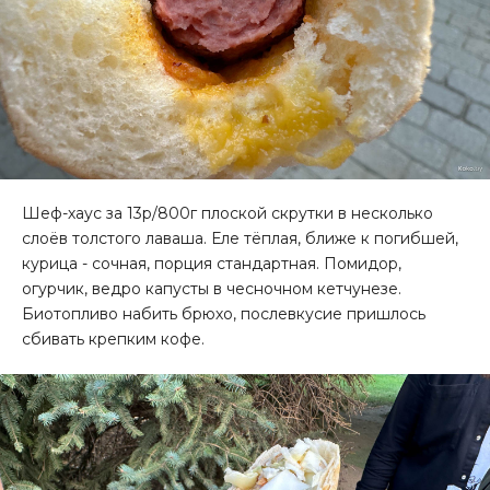
Шеф-хаус за 13р/800г плоской скрутки в несколько
слоёв толстого лаваша. Еле тёплая, ближе к погибшей,
курица - сочная, порция стандартная. Помидор,
огурчик, ведро капусты в чесночном кетчунезе.
Биотопливо набить брюхо, послевкусие пришлось
сбивать крепким кофе.