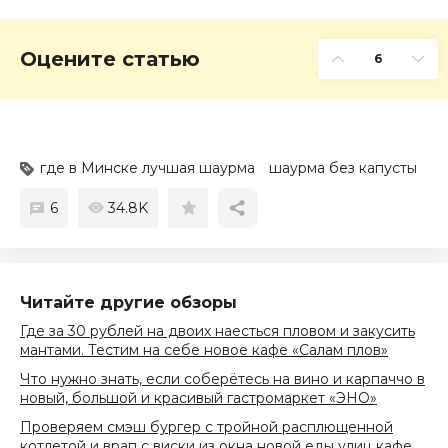
Оцените статью
6
где в Минске лучшая шаурма
шаурма без капусты
6
34.8K
Читайте другие обзоры
Где за 30 рублей на двоих наесться пловом и закусить
мантами. Тестим на себе новое кафе «Салам плов»
Что нужно знать, если соберётесь на вино и карпаччо в
новый, большой и красивый гастромаркет «ЭНО»
Проверяем смэш бургер с тройной расплющенной
котлетой и врап с виски из окна новой еды улиц кафе