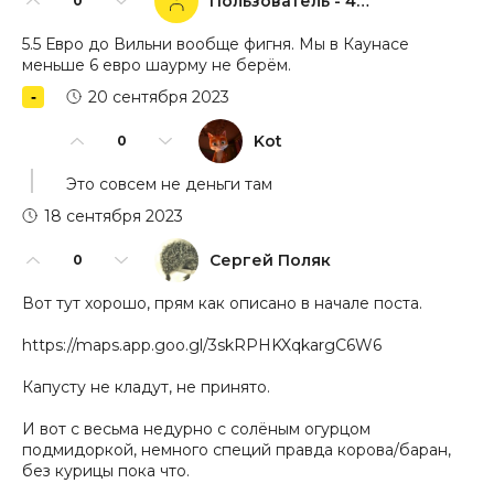
Пользователь - 43893
0
5.5 Евро до Вильни вообще фигня. Мы в Каунасе
меньше 6 евро шаурму не берём.
20 сентября 2023
Kot
0
Это совсем не деньги там
18 сентября 2023
Сергей Поляк
0
Вот тут хорошо, прям как описано в начале поста.
https://maps.app.goo.gl/3skRPHKXqkargC6W6
Капусту не кладут, не принято.
И вот с весьма недурно с солёным огурцом
подмидоркой, немного специй правда корова/баран,
без курицы пока что.