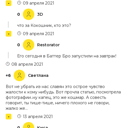
09 апреля 2021
0
3D
что за Кокошник, кто это?
09 апреля 2021
0
Restorator
Его сегодня в Баттер Бро запустили на завтрак!
08 апреля 2021
+6
Светлана
Вот не убрать из нас славян это острое чувство
жалости к кому нибудь. Вот прочла статью, посмотрела
фотографии..ну капец, это же кошмар. А совесть
говорит, ты тише-тише, ничего плохого не говори,
жалко же...
13 апреля 2021
0
Киса