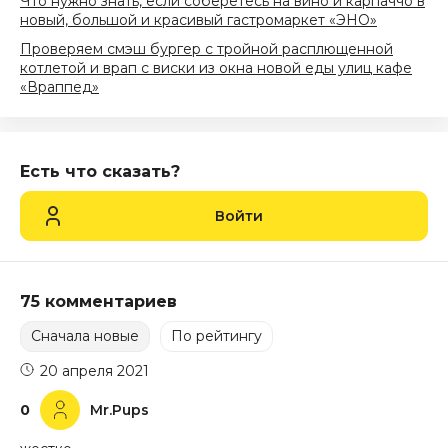
Что нужно знать, если соберётесь на вино и карпаччо в
новый, большой и красивый гастромаркет «ЭНО»
Проверяем смэш бургер с тройной расплющенной
котлетой и врап с виски из окна новой еды улиц кафе
«Враппед»
Есть что сказать?
Войти
75 комментариев
Сначала новые
По рейтингу
20 апреля 2021
0
Mr.Pups