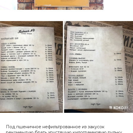
Под пшеничное нефильтрованное из закусок
рекомендую брать хрустящую килограммовую рульку