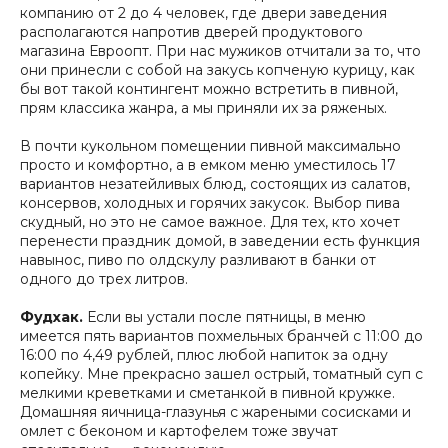
компанию от 2 до 4 человек, где двери заведения
располагаются напротив дверей продуктового
магазина Евроопт. При нас мужиков отчитали за то, что
они принесли с собой на закусь копченую курицу, как
бы вот такой контингент можно встретить в пивной,
прям классика жанра, а мы приняли их за ряженых.
В почти кукольном помещении пивной максимально
просто и комфортно, а в емком меню уместилось 17
вариантов незатейливых блюд, состоящих из салатов,
консервов, холодных и горячих закусок. Выбор пива
скудный, но это не самое важное. Для тех, кто хочет
перенести праздник домой, в заведении есть функция
навынос, пиво по олдскулу разливают в банки от
одного до трех литров.
Фудхак.
Если вы устали после пятницы, в меню
имеется пять вариантов похмельных бранчей с 11:00 до
16:00 по 4,49 рублей, плюс любой напиток за одну
копейку. Мне прекрасно зашел острый, томатный суп с
мелкими креветками и сметанкой в пивной кружке.
Домашняя яичница-глазунья с жареными сосисками и
омлет с беконом и картофелем тоже звучат