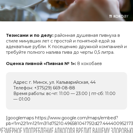
Тезисами и по делу:
районная душевная пивнуха в
стиле минувших лет с простой и понятной едой за
адекватные рубли. К посещению дружной компанией и
требуйте полного налива пива до черты 0,5 литра.
Оценка пивной «Пивная № 1»:
8 кокобаев
Адрес: г. Минск, ул. Кальварийская, 44
Телефон: +375(29) 669-08-88
Время работы: вс-чт: 11:00 — 23:00 | пт-сб: 11:00
— 01:00
[googlemaps https://www.google.com/maps/embed?
pb=!1m22!1m12!1m3!1d75210.49658104175!2d27.44440095217