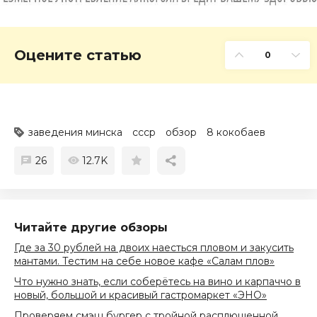
Оцените статью
0
заведения минска
ссср
обзор
8 кокобаев
26
12.7K
Читайте другие обзоры
Где за 30 рублей на двоих наесться пловом и закусить
мантами. Тестим на себе новое кафе «Салам плов»
Что нужно знать, если соберётесь на вино и карпаччо в
новый, большой и красивый гастромаркет «ЭНО»
Проверяем смэш бургер с тройной расплющенной