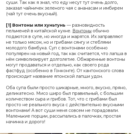
суши. Так как я знал, что еду несут тут очень долго,
заказал чайничек зеленого чая с ананасам и имбирем
(чай тут очень вкусный).
[1] Вонтоны или хуньтунь
— разновидность
пельменей в китайской кухне.
Вонтоны
обычно
подаются в супе, но иногда и жарятся. Их заправляют
не только мясом, но и грибами сянгу и стеблями
молодого бамбука. Суп с вонтонами особенно
популярен на новый год, так как считается, что лапша в
нём символизирует долголетие. Обжаренные вонтоны
могут продаваться и отдельно, как своего рода
фастфуд (особенно в Гонконге). От кантонского слова
происходит название японской лапши удон.
Оба супа были просто шикарные, много, вкусно, пряно,
деликатесно. Мисо широ был правильный, с большим
количеством сыра и грибов. Тот, что с грибами был
просто не реального вкуса с действительно вкусными
вонтонами! А вот суши меня совсем не порадовали.
Маленькие порции, рассыпались в палочках, простая
начинка и дорого!