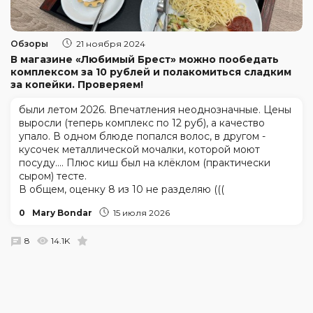
Обзоры
21 ноября 2024
В магазине «Любимый Брест» можно пообедать
комплексом за 10 рублей и полакомиться сладким
за копейки. Проверяем!
были летом 2026. Впечатления неоднозначные. Цены
выросли (теперь комплекс по 12 руб), а качество
упало. В одном блюде попался волос, в другом -
кусочек металлической мочалки, которой моют
посуду.... Плюс киш был на клёклом (практически
сыром) тесте.
В общем, оценку 8 из 10 не разделяю (((
0
Mary Bondar
15 июля 2026
8
14.1K