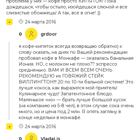
проблема у них — кофе просто КИПЯТОК! Пока
дождешься, чтобы остыло, изойдешься слюной и все
слизистые обожжешь! А так, все в огне! ;))
24 марта 2016
0
grdoor
я кофе-кипяток всегда возвращаю обратно) к
слову сказать, на днях по Вашей рекомендации
пробовал кофе в Монкафе — оказалась банальная
Иония. НО, с молоком не плохо?? эспрессо
средненько. ВАМ И ВСЕМ ВСЕМ ОЧЕНЬ
РЕКОМЕНДУЮ их ГОВЯЖИЙ СТЕЙК
ВИЛЛИНГТОН!!! 20 по 10-ти бальной системе! Это
лучше кокоса, как выразился мой приятель!
Кулинарное чудо! Запатентонное блюдо.
Маленькое «но» — брать лучше большой кусок
(на компанию из 5-8 чел), в этом случае сока очень
много, но и цена под 2 млн. Я опять загляну в
конце недельки в монкафе.
24 марта 2016
0
VladaLis