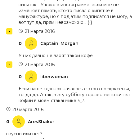
кипяток… У коко в инстаграмме, если мне не
изменяет память, кто-то писал о кипятке в
мануфактуре, но я под этим подписатся не могу, а
вот тут да, прям невозможно… (((
21 марта 2016
0
Captain_Morgan
У них давно не варят такой кофе
21 марта 2016
0
liberwoman
Если ваше «давно» началось с этого воскрксенья,
тогда да. А так, в эту субботу торжествено кипел
кофий в моем стаканчике ^_^
20 марта 2016
0
AresShakur
вкусно или нет?