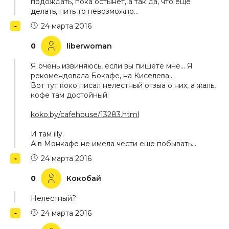
подождать, пока остынет, а так да, что еще
делать, пить то невозможно…
24 марта 2016
0
liberwoman
Я очень извиняюсь, если вы пишете мне… Я
рекомендовала Бокафе, на Киселева…
Вот тут коко писал нелестный отзыа о них, а жаль,
кофе там достойный:
koko.by/cafehouse/13283.html
И там illy.
А в Монкафе не имела чести еще побывать…
24 марта 2016
0
Кокобай
Нелестный?
24 марта 2016