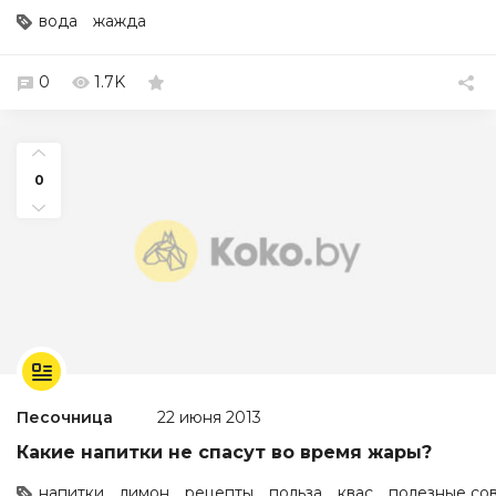
вода
жажда
0
1.7K
0
Песочница
22 июня 2013
Какие напитки не спасут во время жары?
напитки
лимон
рецепты
польза
квас
полезные со