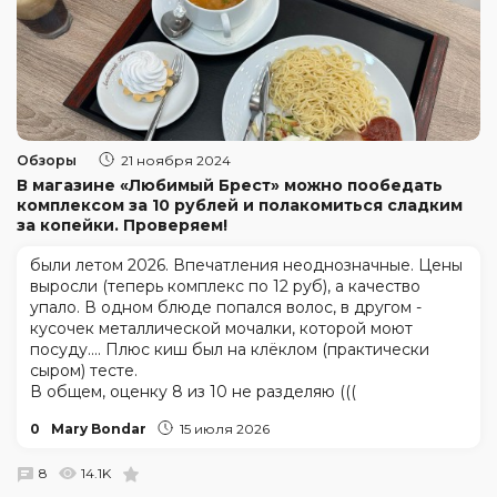
Обзоры
21 ноября 2024
В магазине «Любимый Брест» можно пообедать
комплексом за 10 рублей и полакомиться сладким
за копейки. Проверяем!
были летом 2026. Впечатления неоднозначные. Цены
выросли (теперь комплекс по 12 руб), а качество
упало. В одном блюде попался волос, в другом -
кусочек металлической мочалки, которой моют
посуду.... Плюс киш был на клёклом (практически
сыром) тесте.
В общем, оценку 8 из 10 не разделяю (((
0
Mary Bondar
15 июля 2026
8
14.1K