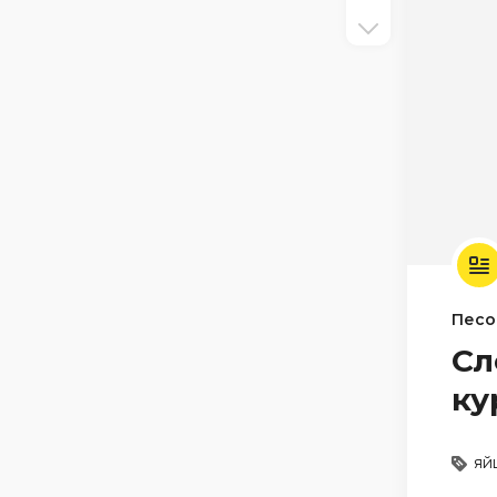
Песо
Сл
ку
яй