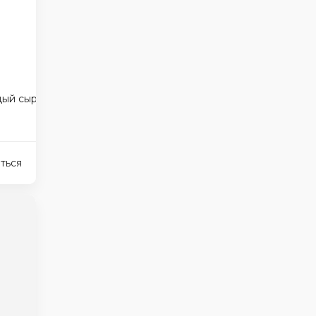
дый сыр
перепелиные яйца
ться