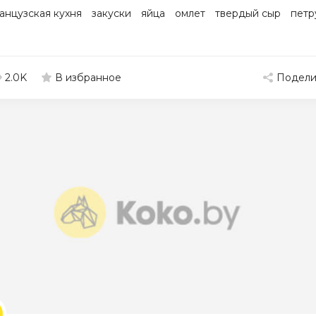
анцузская кухня
закуски
яйца
омлет
твердый сыр
петр
2.0K
Подели
В избранное