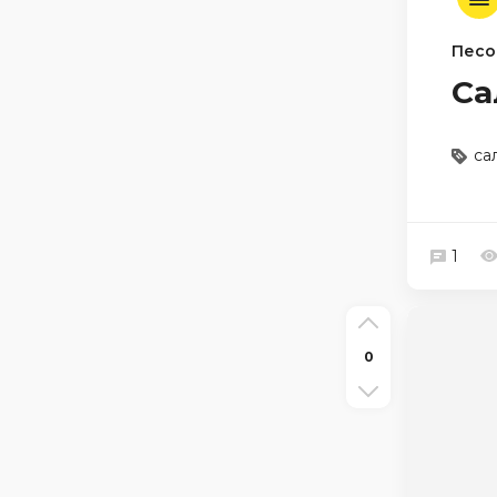
Песо
Са
са
1
0