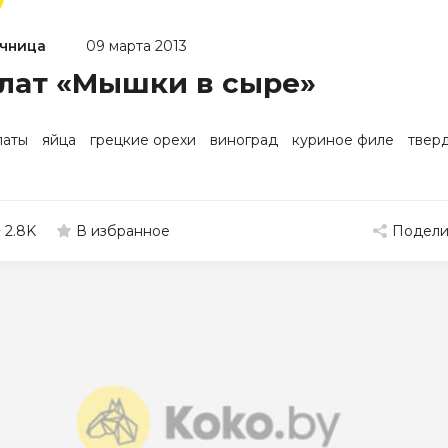
чница
09 марта 2013
лат «Мышки в сыре»
латы
яйца
грецкие орехи
виноград
куриное филе
твер
2.8K
Подели
В избранное