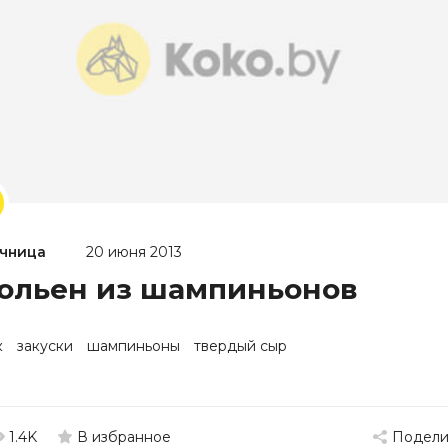
чница
20 июня 2013
льен из шампиньонов
к
закуски
шампиньоны
твердый сыр
1.4K
Подели
В избранное