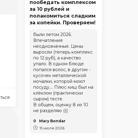
пообедать комплексом
за 10 рублей и
полакомиться сладким
за копейки. Проверяем!
были летом 2026.
Впечатления
неоднозначные. Цены
выросли (теперь комплекс
по 12 руб), а качество
упало. В одном блюде
попался волос, в другом -
кусочек металлической
мочалки, которой моют
посуду.... Плюс киш был на
клёклом (практически
ться
сыром) тесте.
В общем, оценку 8 из 10
не разделяю (((
0
Mary Bondar
15 июля 2026