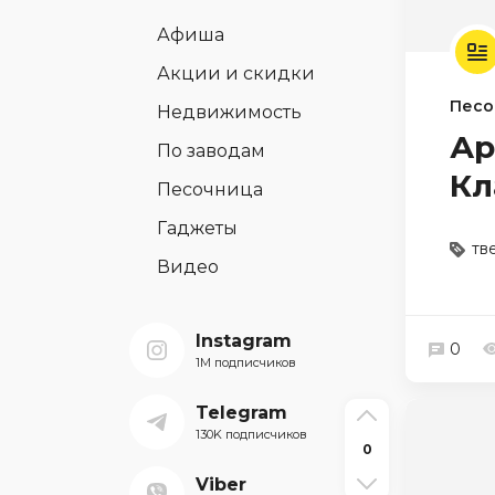
Афиша
Акции и скидки
Песо
Недвижимость
Ар
По заводам
Кл
Песочница
Гаджеты
тв
Видео
Instagram
0
1M подписчиков
Telegram
130K подписчиков
0
Viber