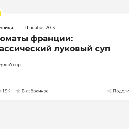
чница
11 ноября 2013
оматы франции:
ассический луковый суп
ердый сыр
1.5K
Подели
В избранное