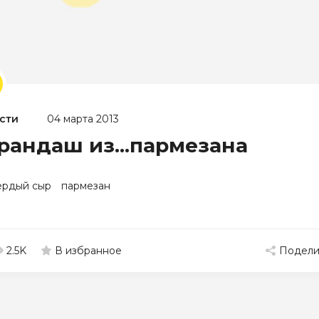
сти
04 марта 2013
рандаш из...пармезана
ердый сыр
пармезан
2.5K
Подели
В избранное