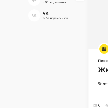
45K подписчиков
VK
22.5K подписчиков
Песо
Жю
лу
0