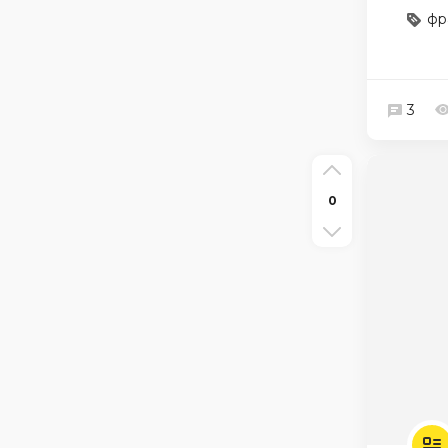
фр
3
0