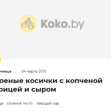
чница
04 марта 2013
оеные косички с копченой
рицей и сыром
ца
слоёное тесто
твердый сыр