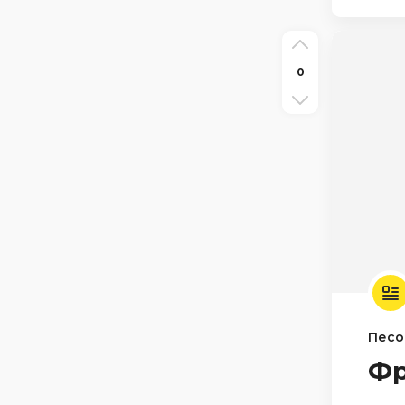
0
Песо
Фр