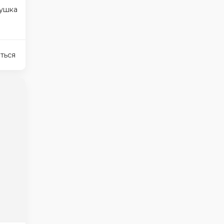
ушка
ться