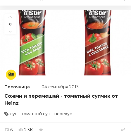
0
Песочница
04 сентября 2013
Сожми и перемешай - томатный супчик от
Heinz
суп
томатный суп
перекус
6
2.3K