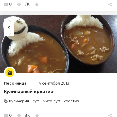
0
1.7K
0
Песочница
14 сентября 2013
Кулинарный креатив
кулинария
суп
мисо-суп
креатив
0
1.8K