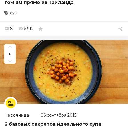
том ям прямо из Таиланда
суп
8
5.9K
0
Песочница
06 сентября 2015
6 базовых секретов идеального супа