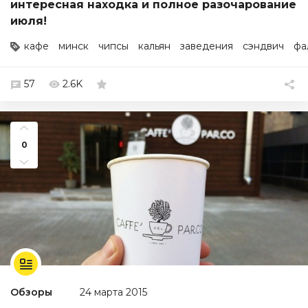
интересная находка и полное разочарование
июля!
кафе
минск
чипсы
кальян
заведения
сэндвич
фа
57
2.6K
0
Обзоры
24 марта 2015