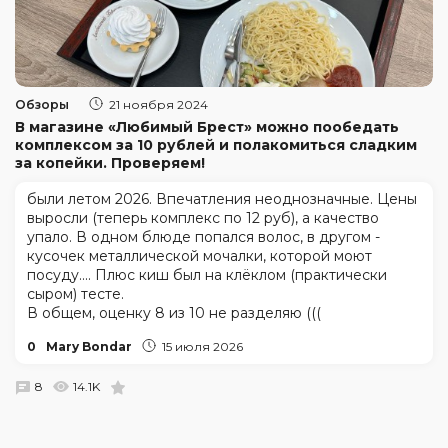
Обзоры
21 ноября 2024
В магазине «Любимый Брест» можно пообедать
комплексом за 10 рублей и полакомиться сладким
за копейки. Проверяем!
были летом 2026. Впечатления неоднозначные. Цены
выросли (теперь комплекс по 12 руб), а качество
упало. В одном блюде попался волос, в другом -
кусочек металлической мочалки, которой моют
посуду.... Плюс киш был на клёклом (практически
сыром) тесте.
В общем, оценку 8 из 10 не разделяю (((
0
Mary Bondar
15 июля 2026
8
14.1K