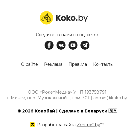
Следите за нами в соц. сетях
О сайте
Реклама
Правила
Контакты
ООО «РокетМедиа» УНП 193758791
г. Минск, пер. Музыкальный 1, пом. 301 | admin@koko.by
© 2026 Кокобай | Сделано в Беларуси 🇧🇾
Разработка сайта
ZmitroC.by
™