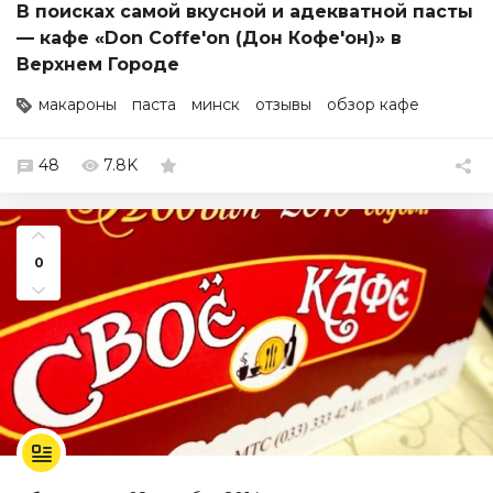
В поисках самой вкусной и адекватной пасты
— кафе «Don Сoffe'on (Дон Кофе'он)» в
Верхнем Городе
макароны
паста
минск
отзывы
обзор кафе
48
7.8K
0