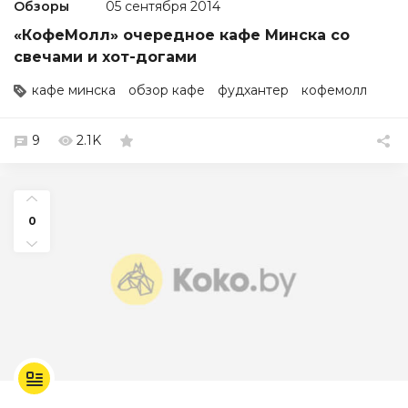
Обзоры
05 сентября 2014
«КофеМолл» очередное кафе Минска со
свечами и хот-догами
кафе минска
обзор кафе
фудхантер
кофемолл
9
2.1K
0