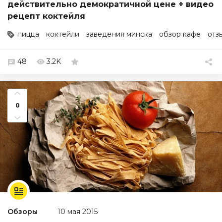
действительно демократичной цене + видео
рецепт коктейля
пицца
коктейли
заведения минска
обзор кафе
отз
48
3.2K
0
Обзоры
10 мая 2015