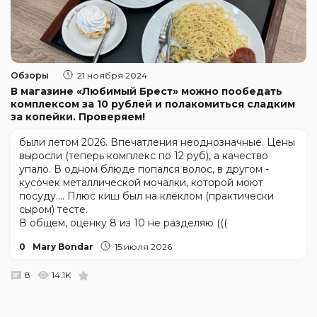
Обзоры
21 ноября 2024
В магазине «Любимый Брест» можно пообедать
комплексом за 10 рублей и полакомиться сладким
за копейки. Проверяем!
были летом 2026. Впечатления неоднозначные. Цены
выросли (теперь комплекс по 12 руб), а качество
упало. В одном блюде попался волос, в другом -
кусочек металлической мочалки, которой моют
посуду.... Плюс киш был на клёклом (практически
сыром) тесте.
В общем, оценку 8 из 10 не разделяю (((
0
Mary Bondar
15 июля 2026
8
14.1K