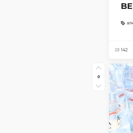
BE
ал
142
0