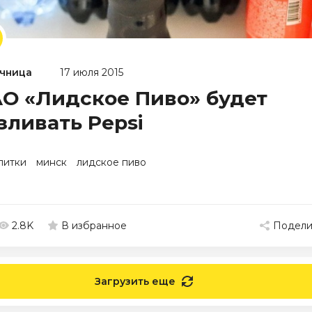
чница
17 июля 2015
О «Лидское Пиво» будет
зливать Pepsi
питки
минск
лидское пиво
2.8K
Подели
В избранное
Загрузить еще