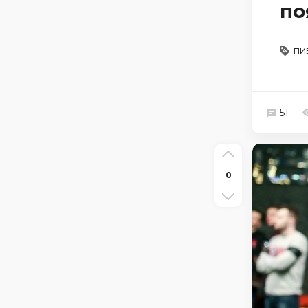
по
пи
51
0