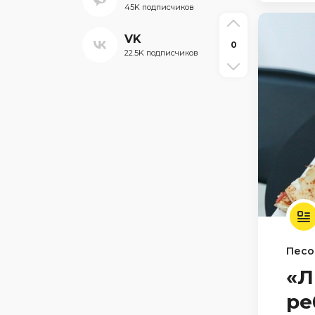
45K подписчиков
VK
0
22.5K подписчиков
Песо
«Л
ре