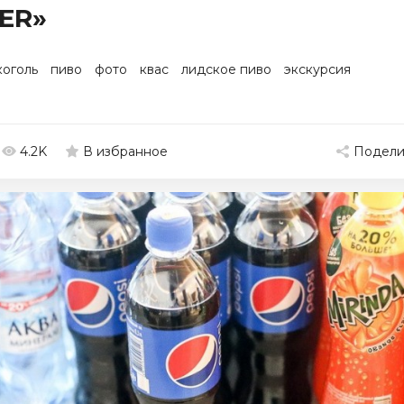
ER»
коголь
пиво
фото
квас
лидское пиво
экскурсия
4.2K
Подели
В избранное