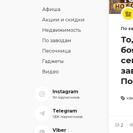
Афиша
Акции и скидки
По з
Недвижимость
То
По заводам
бо
Песочница
се
Гаджеты
за
Видео
По
Instagram
1M подписчиков
ка
Telegram
130K подписчиков
2
Viber