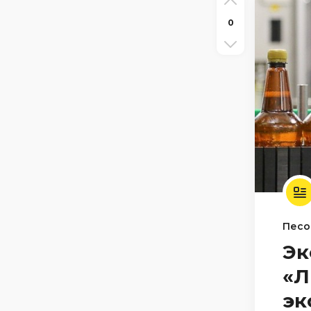
0
Песо
Эк
«Л
эк