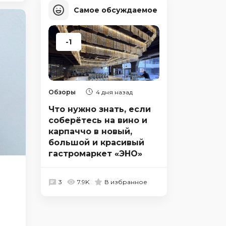
Самое обсуждаемое
-1
Обзоры
4 дня назад
Что нужно знать, если
соберётесь на вино и
карпаччо в новый,
большой и красивый
гастромаркет «ЭНО»
3
7.9K
В избранное