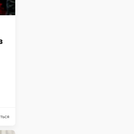
в
ться