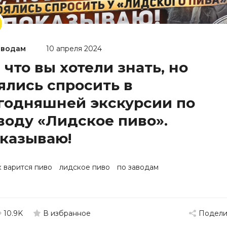
аводам
10 апреля 2024
, что вы хотели знать, но
ялись спросить в
годняшней экскурсии по
воду «Лидское пиво».
казываю!
к варится пиво
лидское пиво
по заводам
10.9K
Подели
В избранное