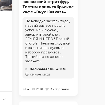
кавказский стритфуд.
Тестим приоктябрьское
кафе «Вкус Кавказа»
По наводке заехали туда ,
первый раз всё прошло
успешно и вкусно ,
заехали второй раз ,
ЗЕМЛЯ И НЕБО ! Полный
отстой ! Начиная скруткой
и заканчивая соусом и
набором продуктов .
Третий раз не хочется
заезжать .
0
Пользователь - 46036
09 июля 2026
4
23.1K
В избранное
ться