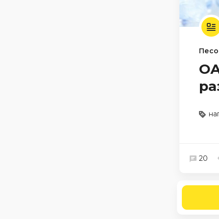
Песо
ОА
ра
на
20