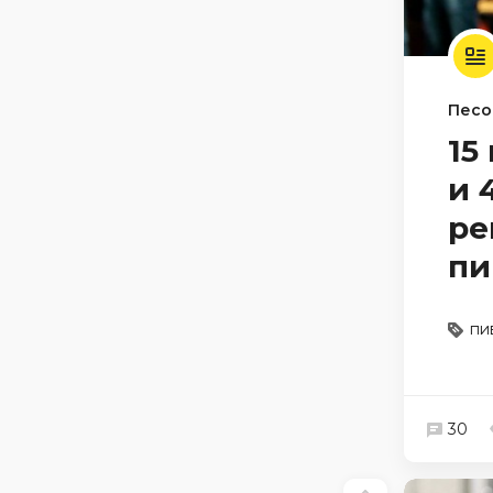
Песо
15
и 
ре
пи
пи
30