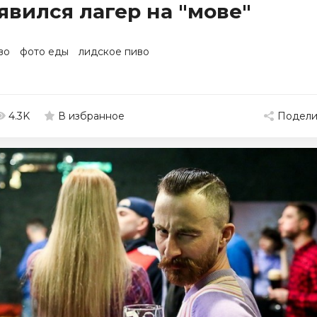
явился лагер на "мове"
во
фото еды
лидское пиво
4.3K
Подели
В избранное