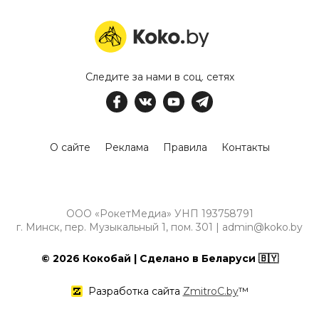
Следите за нами в соц. сетях
О сайте
Реклама
Правила
Контакты
ООО «РокетМедиа» УНП 193758791
г. Минск, пер. Музыкальный 1, пом. 301 | admin@koko.by
© 2026 Кокобай | Сделано в Беларуси 🇧🇾
Разработка сайта
ZmitroC.by
™