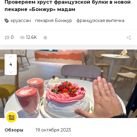
Проверяем хруст французской булки в новой
пекарне «Бонжур» мадам
круассан
пекарня Бонжур
французская выпечка
0
12.6K
4
Обзоры
19 октября 2023