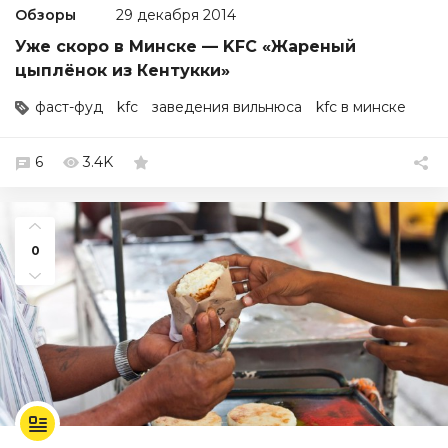
Обзоры
29 декабря 2014
Уже скоро в Минске — KFC «Жареный
цыплёнок из Кентукки»
фаст-фуд
kfc
заведения вильнюса
kfc в минске
6
3.4K
0