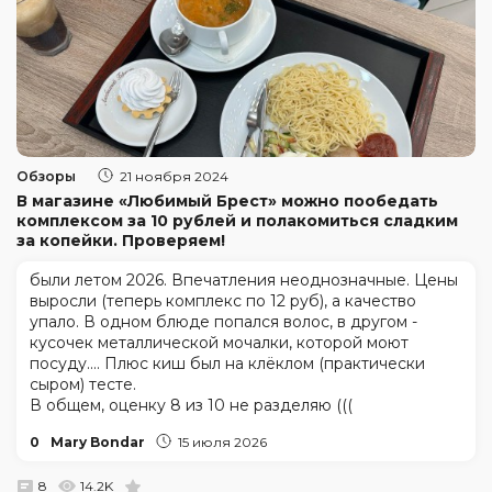
Обзоры
21 ноября 2024
В магазине «Любимый Брест» можно пообедать
комплексом за 10 рублей и полакомиться сладким
за копейки. Проверяем!
были летом 2026. Впечатления неоднозначные. Цены
выросли (теперь комплекс по 12 руб), а качество
упало. В одном блюде попался волос, в другом -
кусочек металлической мочалки, которой моют
посуду.... Плюс киш был на клёклом (практически
сыром) тесте.
В общем, оценку 8 из 10 не разделяю (((
0
Mary Bondar
15 июля 2026
8
14.2K