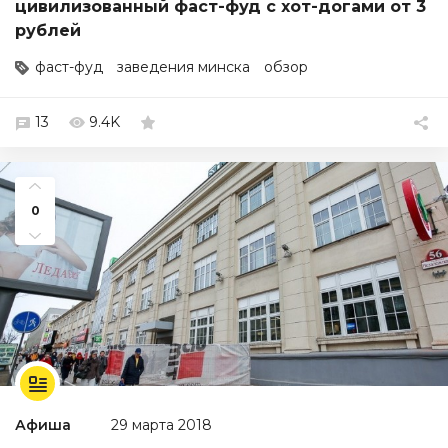
цивилизованный фаст-фуд с хот-догами от 3
рублей
фаст-фуд
заведения минска
обзор
13
9.4K
0
Афиша
29 марта 2018