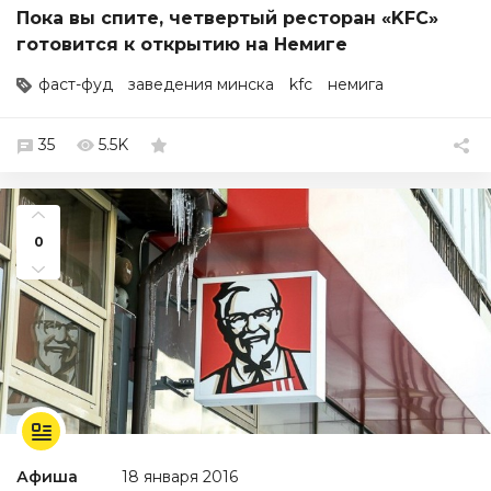
Пока вы спите, четвертый ресторан «KFC»
готовится к открытию на Немиге
фаст-фуд
заведения минска
kfc
немига
35
5.5K
0
Афиша
18 января 2016