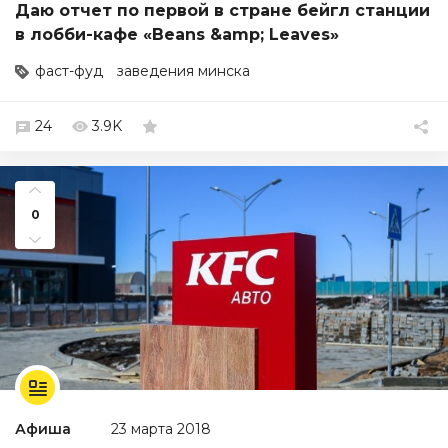
Даю отчет по первой в стране бейгл станции
в лобби-кафе «Beans &amp; Leaves»
фаст-фуд
заведения минска
24
3.9K
0
Афиша
23 марта 2018