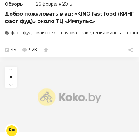
Обзоры
26 февраля 2015
Добро пожаловать в ад: «KING fast food (КИНГ
фаст фуд)» около ТЦ «Импульс»
фаст-фуд
майонез
шаурма
заведения минска
отзы
45
3.2K
0