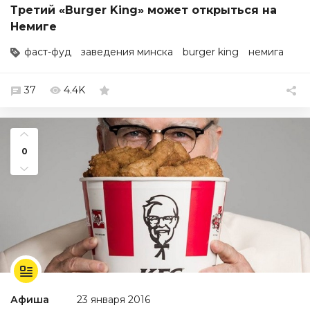
Третий «Burger King» может открыться на
Немиге
фаст-фуд
заведения минска
burger king
немига
37
4.4K
0
Афиша
23 января 2016