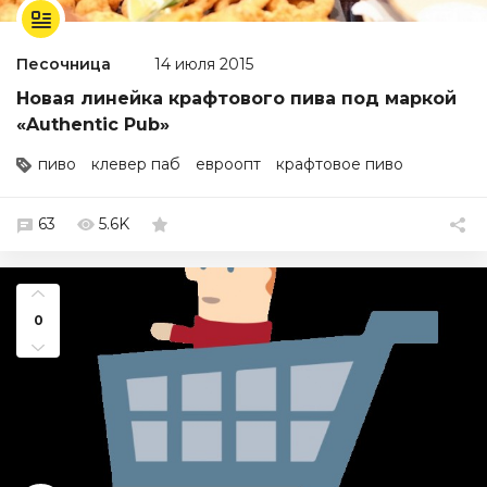
Песочница
14 июля 2015
Новая линейка крафтового пива под маркой
«Authentic Pub»
пиво
клевер паб
евроопт
крафтовое пиво
63
5.6K
0