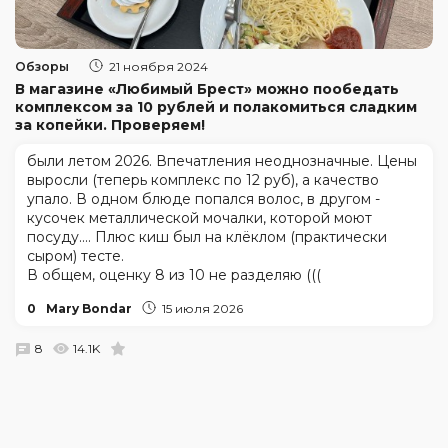
Обзоры
21 ноября 2024
В магазине «Любимый Брест» можно пообедать
комплексом за 10 рублей и полакомиться сладким
за копейки. Проверяем!
были летом 2026. Впечатления неоднозначные. Цены
выросли (теперь комплекс по 12 руб), а качество
упало. В одном блюде попался волос, в другом -
кусочек металлической мочалки, которой моют
посуду.... Плюс киш был на клёклом (практически
сыром) тесте.
В общем, оценку 8 из 10 не разделяю (((
0
Mary Bondar
15 июля 2026
8
14.1K