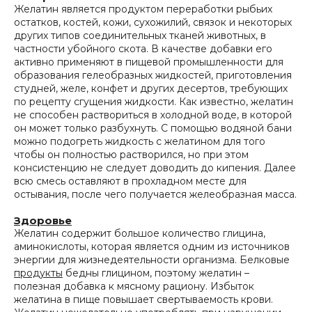
Желатин является продуктом переработки рыбьих
остатков, костей, кожи, сухожилий, связок и некоторых
других типов соединительных тканей животных, в
частности убойного скота. В качестве добавки его
активно применяют в пищевой промышленности для
образования гелеобразных жидкостей, приготовления
студней, желе, конфет и других десертов, требующих
по рецепту сгущения жидкости. Как известно, желатин
не способен раствориться в холодной воде, в которой
он может только разбухнуть. С помощью водяной бани
можно подогреть жидкость с желатином для того
чтобы он полностью растворился, но при этом
консистенцию не следует доводить до кипения. Далее
всю смесь оставляют в прохладном месте для
остывания, после чего получается желеобразная масса.
Здоровье
Желатин содержит большое количество глицина,
аминокислоты, которая является одним из источников
энергии для жизнедеятельности организма. Белковые
продукты
бедны глицином, поэтому желатин –
полезная добавка к мясному рациону. Избыток
желатина в пище повышает свертываемость крови.