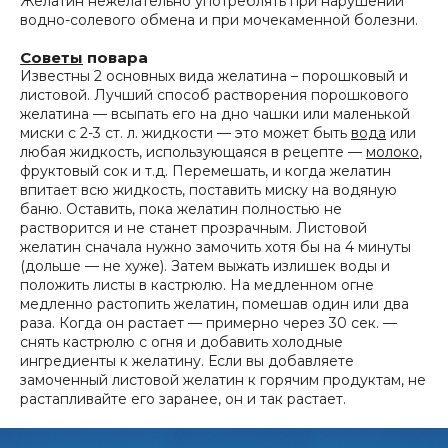
Желатин нежелательно употреблять при нарушении
водно-солевого обмена и при мочекаменной болезни.
Советы
повара
Известны 2 основных вида желатина – порошковый и
листовой. Лучший способ растворения порошкового
желатина — всыпать его на дно чашки или маленькой
миски с 2-3 ст. л. жидкости — это может быть
вода
или
любая жидкость, использующаяся в рецепте —
молоко
,
фруктовый сок и т.д. Перемешать, и когда желатин
впитает всю жидкость, поставить миску на водяную
баню. Оставить, пока желатин полностью не
растворится и не станет прозрачным. Листовой
желатин сначала нужно замочить хотя бы на 4 минуты
(дольше — не хуже). Затем выжать излишек воды и
положить листы в кастрюлю. На медленном огне
медленно растопить желатин, помешав один или два
раза. Когда он растает — примерно через 30 сек. —
снять кастрюлю с огня и добавить холодные
ингредиенты к желатину. Если вы добавляете
замоченный листовой желатин к горячим продуктам, не
растапливайте его заранее, он и так растает.