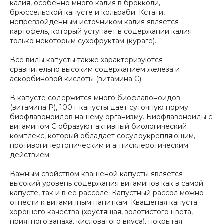
калия, особенно много калия в брокколи,
брюссельской капусте и кольраби. Кстати,
непревзойденным источником калия является
картофель, который уступает в содержании калия
только некоторым сухофруктам (кураге).
Все виды капусты также характеризуются
сравнительно высоким содержанием железа и
аскорбиновой кислоты (витамина С).
В капусте содержится много биофлавоноидов
(витамина Р), 100 г капусты дает суточную норму
биофлавоноидов нашему организму. Биофлавоноиды с
витамином С образуют активный биологический
комплекс, который обладает сосудоукрепляющим,
противогипертоническим и антисклеротическим
действием.
Важным свойством квашеной капусты является
высокий уровень содержания витаминов как в самой
капусте, так и в ее рассоле. Капустный рассол можно
отнести к витаминным напиткам. Квашеная капуста
хорошего качества (хрустящая, золотистого цвета,
приятного запаха, кисловатого вкуса), покрытая