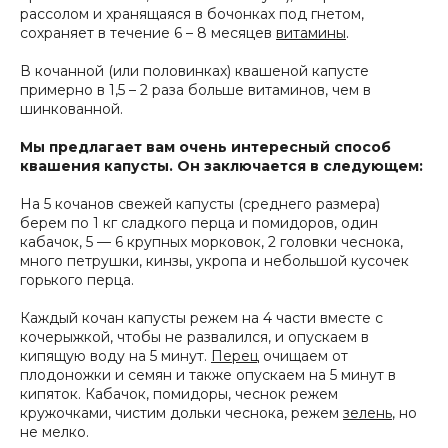
рассолом и хранящаяся в бочонках под гнетом,
сохраняет в течение 6 – 8 месяцев
витамины
.
В кочанной (или половинках) квашеной капусте
примерно в 1,5 – 2 раза больше витаминов, чем в
шинкованной.
Мы предлагает вам очень интересный способ
квашения капусты. Он заключается в следующем:
На 5 кочанов свежей капусты (среднего размера)
берем по 1 кг сладкого перца и помидоров, один
кабачок, 5 — 6 крупных морковок, 2 головки чеснока,
много петрушки, кинзы, укропа и небольшой кусочек
горького перца.
Каждый кочан капусты режем на 4 части вместе с
кочерыжкой, чтобы не развалился, и опускаем в
кипящую воду на 5 минут.
Перец
очищаем от
плодоножки и семян и также опускаем на 5 минут в
кипяток. Кабачок, помидоры, чеснок режем
кружочками, чистим дольки чеснока, режем
зелень
, но
не мелко.