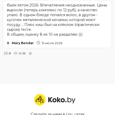
были летом 2026. Впечатления неоднозначные. Цены
выросли (теперь комплекс по 12 руб), а качество
упало. В одном блюде попался волос, в другом -
кусочек металлической мочалки, которой моют
посуду.... Плюс киш был на клёклом (практически
сыром) тесте.
В общем, оценку 8 из 10 не разделяю (((
0
Mary Bondar
15 июля 2026
8
14.1K
Следите за нами в соц. сетях