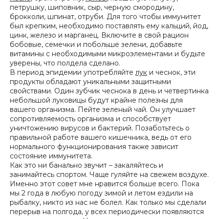
петрушку, шиповник, сыр, черную смородину,
брокколи, шпинат, отруби. Для того чтобы иммунитет
был крепким, необходимо поставлять ему кальций, йод,
цинк, железо и марганец. Включите в свой рацион
бобовые, семечки и побольше зелени, добавьте
витамины с необходимыми микроэлементами и будьте
уверены, что полдела сделано.
В период эпидемии употребляйте
лук
и чеснок, эти
продукты обладают уникальными защитными
свойствами. Один зубчик чеснока в день и четвертинка
небольшой луковицы будут крайне полезны для
вашего организма. Пейте зеленый чай. Он улучшает
сопротивляемость организма и способствует
уничтожению вирусов и бактерий. Позаботьтесь о
правильной работе вашего кишечника, ведь от его
нормального функционирования также зависит
состояние иммунитета.
Как это ни банально звучит – закаляйтесь и
занимайтесь спортом. Чаще гуляйте на свежем воздухе.
Именно этот совет мне нравится больше всего. Пока
мы 2 года в любую погоду зимой и летом ездили на
рыбалку, никто из нас не болел. Как только мы сделали
перерыв на полгода, у всех периодически появляются