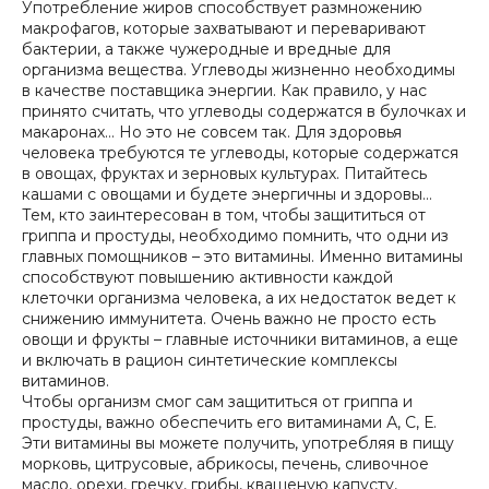
Употребление жиров способствует размножению
макрофагов, которые захватывают и переваривают
бактерии, а также чужеродные и вредные для
организма вещества. Углеводы жизненно необходимы
в качестве поставщика энергии. Как правило, у нас
принято считать, что углеводы содержатся в булочках и
макаронах… Но это не совсем так. Для здоровья
человека требуются те углеводы, которые содержатся
в овощах, фруктах и зерновых культурах. Питайтесь
кашами с овощами и будете энергичны и здоровы…
Тем, кто заинтересован в том, чтобы защититься от
гриппа и простуды, необходимо помнить, что одни из
главных помощников – это витамины. Именно витамины
способствуют повышению активности каждой
клеточки организма человека, а их недостаток ведет к
снижению иммунитета. Очень важно не просто есть
овощи и фрукты – главные источники витаминов, а еще
и включать в рацион синтетические комплексы
витаминов.
Чтобы организм смог сам защититься от гриппа и
простуды, важно обеспечить его витаминами А, С, Е.
Эти витамины вы можете получить, употребляя в пищу
морковь, цитрусовые, абрикосы, печень, сливочное
масло
, орехи, гречку,
грибы
, квашеную капусту,