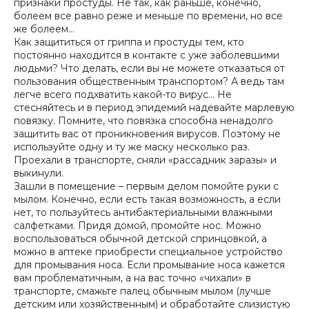
признаки простуды. Не так, как раньше, конечно,
болеем все равно реже и меньше по времени, но все
же болеем…
Как защититься от гриппа и простуды тем, кто
постоянно находится в контакте с уже заболевшими
людьми? Что делать, если вы не можете отказаться от
пользования общественным транспортом? А ведь там
легче всего подхватить какой-то вирус… Не
стесняйтесь и в период эпидемий надевайте марлевую
повязку. Помните, что повязка способна ненадолго
защитить вас от проникновения вирусов. Поэтому не
используйте одну и ту же маску несколько раз.
Проехали в транспорте, сняли «рассадник заразы» и
выкинули.
Зашли в помещение – первым делом помойте руки с
мылом. Конечно, если есть такая возможность, а если
нет, то пользуйтесь антибактериальными влажными
салфетками. Придя домой, промойте нос. Можно
воспользоваться обычной детской спринцовкой, а
можно в аптеке приобрести специальное устройство
для промывания носа. Если промывание носа кажется
вам проблематичным, а на вас точно «чихали» в
транспорте, смажьте палец обычным мылом (лучше
детским или хозяйственным) и обработайте слизистую