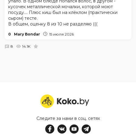
упало. В одном блюде попался волос, в другом -
кусочек металлической мочалки, которой моют
посуду.... Плюс киш был на клёклом (практически
сыром) тесте.
В общем, оценку 8 из 10 не разделяю (((
0
Mary Bondar
15 июля 2026
8
14.1K
Следите за нами в соц. сетях