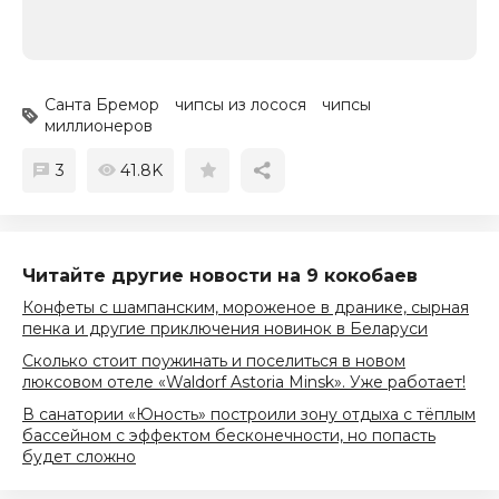
Санта Бремор
чипсы из лосося
чипсы
миллионеров
3
41.8K
Читайте другие новости на 9 кокобаев
Конфеты с шампанским, мороженое в дранике, сырная
пенка и другие приключения новинок в Беларуси
Сколько стоит поужинать и поселиться в новом
люксовом отеле «Waldorf Astoria Minsk». Уже работает!
В санатории «Юность» построили зону отдыха с тёплым
бассейном с эффектом бесконечности, но попасть
будет сложно