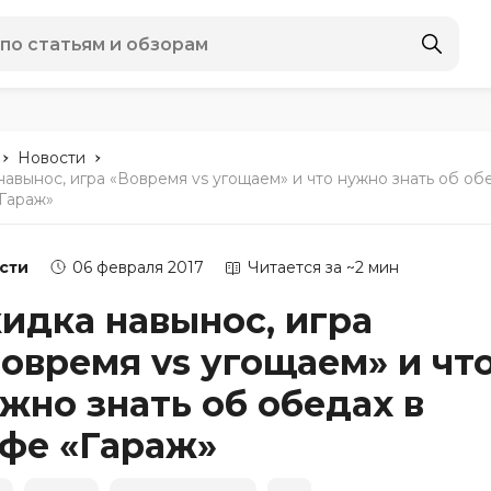
-
-
Новости
навынос, игра «Вовремя vs угощаем» и что нужно знать об об
«Гараж»
сти
06 февраля 2017
Читается за ~2 мин
идка навынос, игра
овремя vs угощаем» и чт
жно знать об обедах в
фе «Гараж»