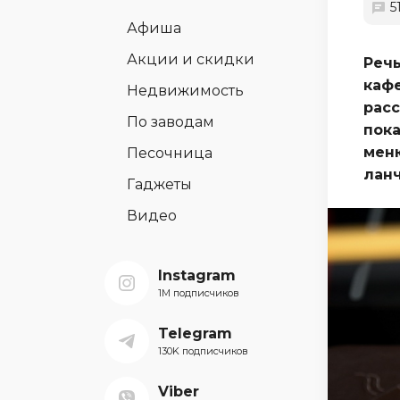
5
Афиша
Акции и скидки
Речь
кафе
Недвижимость
рас
По заводам
пок
меню
Песочница
ланч
Гаджеты
Видео
Instagram
1M подписчиков
Telegram
130K подписчиков
Viber