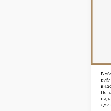
В об
рубл
видо
По н
вида
дом