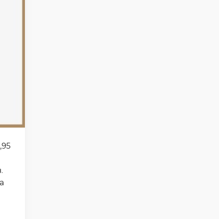
,95
.
а