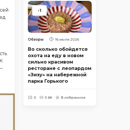
всей
-1
бед
Обзоры
16 июля 2026
Во сколько обойдется
сть
охота на еду в новом
К
сильно красивом
—
ресторане с леопардом
«Зизу» на набережной
парка Горького
0
9.6K
В избранное