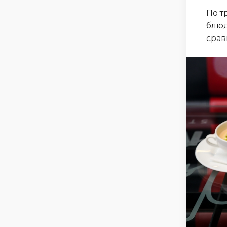
По т
блюд
срав