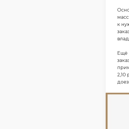
Осно
масс
к ну
зака
влад
Ещё 
зака
прим
2,10
доез