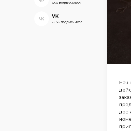
45K подписчиков
VK
22.5K подписчиков
Начн
дейс
зака
пред
дост
ном
приг