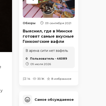
Обзоры
09 сентября 2021
Выяснил, где в Минске
готовят самые вкусные
Гонконгские вафли
В арена сити нет вафель
0
Пользователь - 46089
09 июля 2026
е
14
33.1K
В избранное
му
Самое обсуждаемое