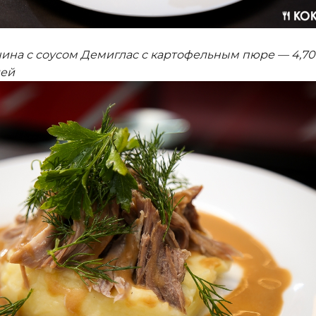
ина с соусом Демиглас с картофельным пюре — 4,70
лей