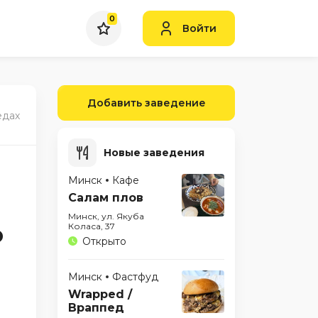
0
Войти
Добавить заведение
едах
Новые заведения
Минск
Кафе
Салам плов
Минск, ул. Якуба
о
Коласа, 37
Открыто
Минск
Фастфуд
Wrapped /
Враппед