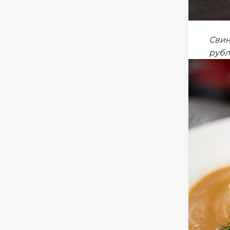
Свин
руб