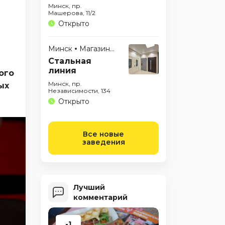
Минск, пр.
Машерова, 11/2
Открыто
Минск
Магазины
Стальная
линия
ого
Минск, пр.
ых
Независимости, 134
Открыто
Все новые
заведения
Лучший
комментарий
-1