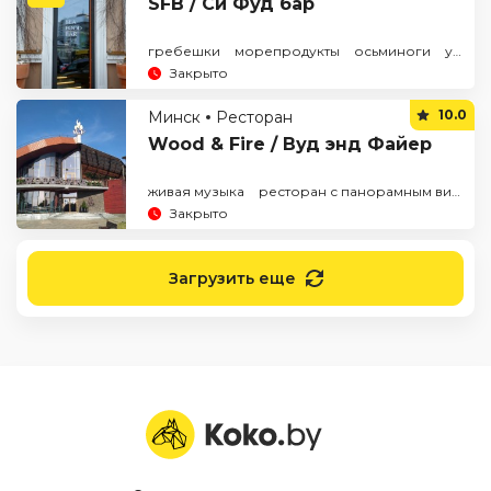
SFB / Си Фуд бар
гребешки
морепродукты
осьминоги
устрицы
Закрыто
10.0
Минск
Ресторан
Wood & Fire / Вуд энд Файер
живая музыка
ресторан с панорамным видом
Закрыто
Загрузить еще