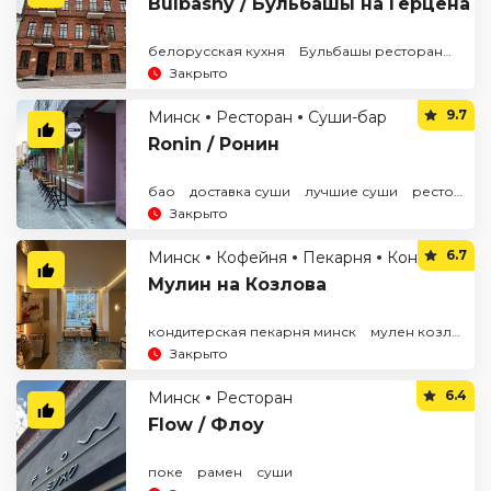
Bulbashy / Бульбашы на Герцена
белорусская кухня
Бульбашы ресторан
наци
Закрыто
9.7
Минск
Ресторан
Суши-бар
Ronin / Ронин
бао
доставка суши
лучшие суши
ресторан Ronin
Закрыто
6.7
Минск
Кофейня
Пекарня
Кондитерская
Мулин на Козлова
кондитерская пекарня минск
мулен козлова
Закрыто
6.4
Минск
Ресторан
Flow / Флоу
поке
рамен
суши