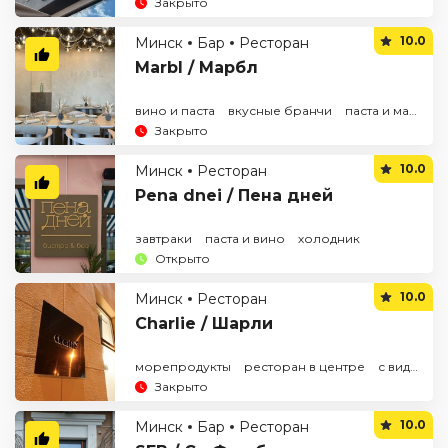
Закрыто
10.0
Минск
Бар
Ресторан
Marbl / Марбл
вино и паста
вкусные бранчи
паста и макароны
Закрыто
10.0
Минск
Ресторан
Pena dnei / Пена дней
завтраки
паста и вино
холодник
Открыто
10.0
Минск
Ресторан
Charlie / Шарли
морепродукты
ресторан в центре
с видом на реку
Закрыто
10.0
Минск
Бар
Ресторан