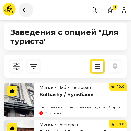
0
Заведения с опцией "Для
туриста"
Новые
10.0
Минск
Паб
Ресторан
По рейтингу
Bulbashy / Бульбашы
белорусская
белорусская кухня
борщ
дра
Закрыто
10.0
Минск
Ресторан