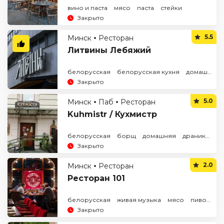
вино и паста
мясо
паста
стейки
Закрыто
5.5
Минск
Ресторан
Литвины Лебяжий
белорусская
белорусская кухня
домашняя
Закрыто
5.0
Минск
Паб
Ресторан
Kuhmistr / Кухмистр
белорусская
борщ
домашняя
драники
м
Закрыто
2.0
Минск
Ресторан
Ресторан 101
белорусская
живая музыка
мясо
пиво
сте
Закрыто