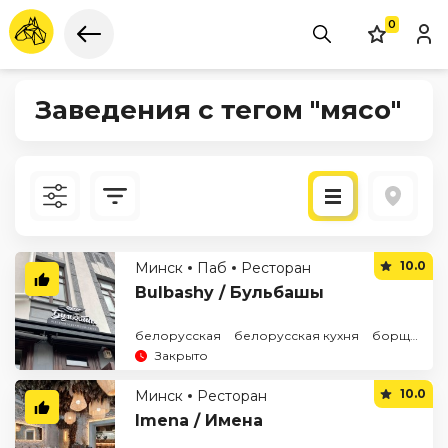
0
Заведения с тегом "мясо"
Новые
10.0
Минск
Паб
Ресторан
По рейтингу
Bulbashy / Бульбашы
белорусская
белорусская кухня
борщ
дра
Закрыто
10.0
Минск
Ресторан
Imena / Имена