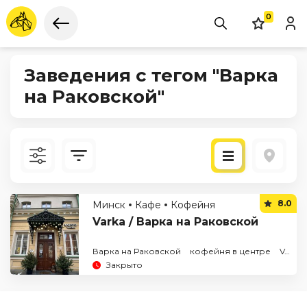
0
Заведения с тегом "Варка
на Раковской"
Новые
8.0
Минск
Кафе
Кофейня
По рейтингу
Varka / Варка на Раковской
Варка на Раковской
кофейня в центре
Varka кофе
Закрыто