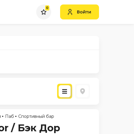
0
Войти
я
Паб
Спортивный бар
r / Бэк Дор