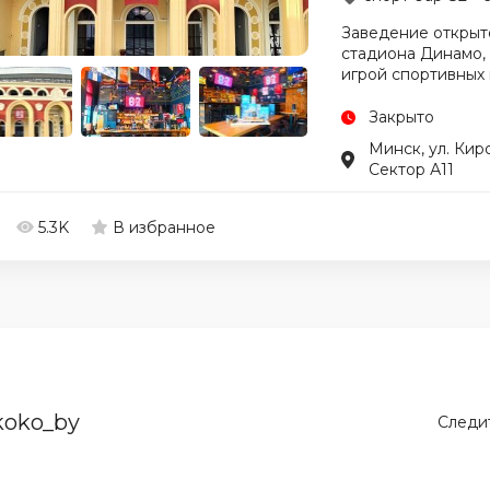
Заведение открыто
стадиона Динамо,
игрой спортивных 
Закрыто
Минск, ул. Киров
Сектор А11
5.3K
В избранное
koko_by
Следит