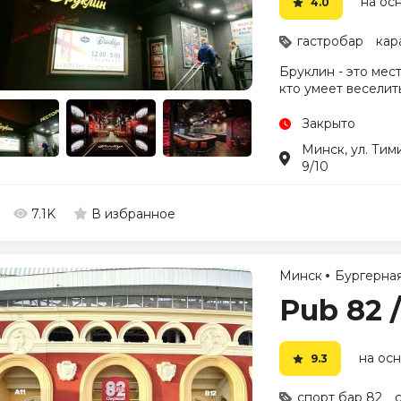
на ос
4.0
гастробар
кар
Бруклин - это мес
кто умеет веселит
Закрыто
Минск, ул. Тим
9/10
7.1K
В избранное
Минск
Бургерна
Pub 82 
на осн
9.3
спорт бар 82