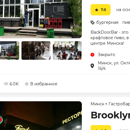
на осн
7.0
бургерная
пив
BackDoorBar - это
крафтовое пиво, в
центре Минска!
Закрыто
Минск, ул. Окт
16/4
6.0K
В избранное
Минск
Гастроба
Brookly