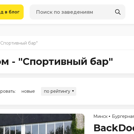
д в блог
 "Спортивный бар"
ом - "Спортивный бар"
ровать:
новые
по рейтингу
Минск
Бургерна
BackDoo