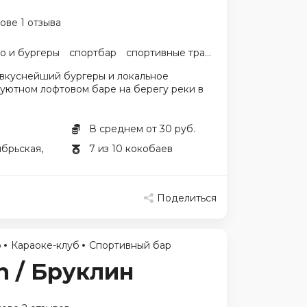
ове 1 отзыва
о и бургеры
спортбар
спортивные трансляции
 вкуснейший бургеры и локальное
 уютном лофтовом баре на берегу реки в
В среднем от 30 руб.
ябрьская,
7 из 10 кокобаев
Поделиться
р
Караоке-клуб
Спортивный бар
n / Бруклин