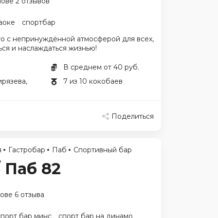
нове 2 отзывов
аоке
спортбар
то с непринуждённой атмосферой для всех,
ься и наслаждаться жизнью!
В среднем от 40 руб.
ирязева,
7 из 10 кокобаев
Поделиться
я
Гастробар
Паб
Спортивный бар
/ Паб 82
ове 6 отзыва
спорт бар минс
спорт бар на динамо