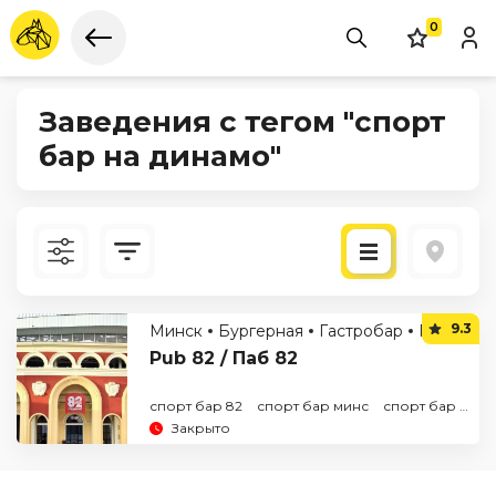
0
Заведения с тегом "спорт
бар на динамо"
Новые
9.3
Минск
Бургерная
Гастробар
Паб
Спо
По рейтингу
Pub 82 / Паб 82
спорт бар 82
спорт бар минс
спорт бар на динамо
Закрыто